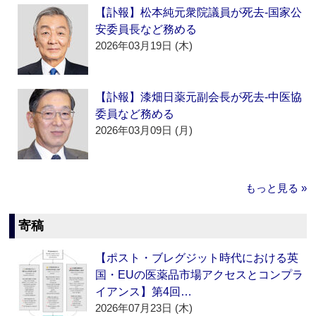
【訃報】松本純元衆院議員が死去‐国家公
安委員長など務める
2026年03月19日 (木)
【訃報】漆畑日薬元副会長が死去‐中医協
委員など務める
2026年03月09日 (月)
もっと見る »
寄稿
【ポスト・ブレグジット時代における英
国・EUの医薬品市場アクセスとコンプラ
イアンス】第4回…
2026年07月23日 (木)