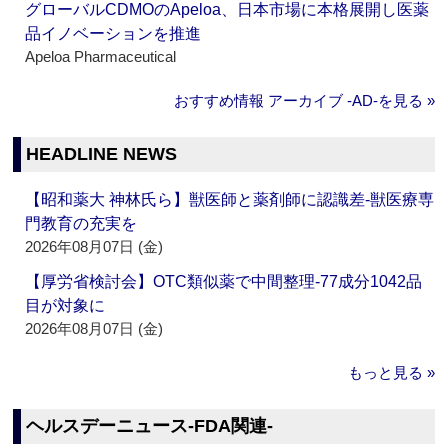
グローバルCDMOのApeloa、日本市場に本格展開し医薬
品イノベーションを推進
Apeloa Pharmaceutical
おすすめ情報 アーカイブ ‐AD‐を見る »
HEADLINE NEWS
【昭和薬大 神林氏ら】獣医師と薬剤師に認識差‐獣医療専
門教育の充実を
2026年08月07日 (金)
【厚労省検討会】OTC類似薬で中間整理‐77成分1042品
目が対象に
2026年08月07日 (金)
もっと見る »
ヘルスデーニュース‐FDA関連‐