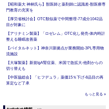
【昭和薬大 神林氏ら】獣医師と薬剤師に認識差‐獣医療専
門教育の充実を
【厚労省検討会】OTC類似薬で中間整理‐77成分1042品
目が対象に
【アリナミン製薬】「ロゼレム」OTC化し発売‐体内時計
整える睡眠改善薬
【バイタルネット】神奈川新拠点が業務開始‐3PL専用物
流施設
【大塚製薬】新規IgA腎症薬、米国で急拡大‐他剤からの
切り替えも
【中医協総会】「ヒフデュラ」薬価15％下げ‐8品目の再
算定など了承
もっと見る »