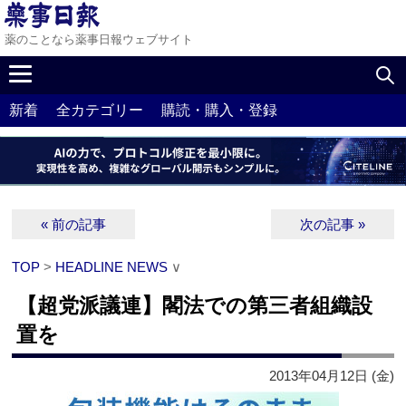
薬のことなら薬事日報ウェブサイト
新着
全カテゴリー
購読・購入・登録
« 前の記事
次の記事 »
TOP
>
HEADLINE NEWS
∨
【超党派議連】閣法での第三者組織設
置を
2013年04月12日 (金)