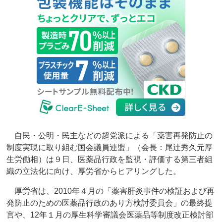
自民・公明・民主などの超党派による「薬害再発防止の
制度実現に取り組む国会議員連盟」（会長：尾辻秀久元厚
生労働相）は９日、医薬品行政を監視・評価する第三者組
織の立法化に向け、厚労省からヒアリングした。
厚労省は、2010年４月の「薬害肝炎事件の検証および再
発防止のための医薬品行政のあり方検討委員会」の最終提
言や、12年１月の厚生科学審議会医薬品等制度改正検討部