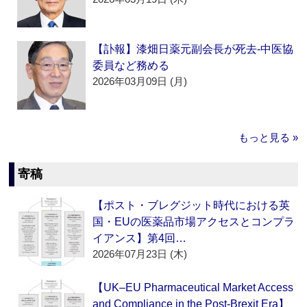
【訃報】漆畑日薬元副会長が死去‐中医協
委員など務める
2026年03月09日 (月)
もっと見る »
寄稿
【ポスト・ブレグジット時代における英
国・EUの医薬品市場アクセスとコンプラ
イアンス】第4回…
2026年07月23日 (木)
【UK–EU Pharmaceutical Market Access
and Compliance in the Post-Brexit Era】