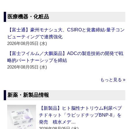
医療機器・化粧品
【富士通】豪州モナシュ大、CSIROと覚書締結‐量子コン
ピューティングで連携強化
2026年08月05日 (水)
【富士フイルム／大鵬薬品】ADCの製造技術の開発で戦
略的パートナーシップを締結
2026年08月05日 (水)
もっと見る »
新薬・新製品情報
【新製品】ヒト脳性ナトリウム利尿ペプ
チドキット「ラピッドチップBNP-II」を
発売 積水メデ…
2026年08月05日 (水)