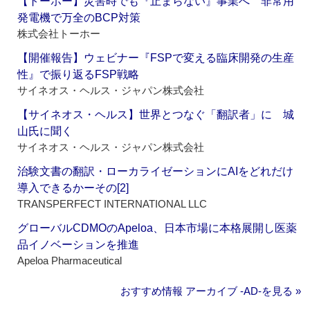
【トーホー】災害時でも『止まらない』事業へ 非常用
発電機で万全のBCP対策
株式会社トーホー
【開催報告】ウェビナー『FSPで変える臨床開発の生産
性』で振り返るFSP戦略
サイネオス・ヘルス・ジャパン株式会社
【サイネオス・ヘルス】世界とつなぐ「翻訳者」に 城
山氏に聞く
サイネオス・ヘルス・ジャパン株式会社
治験文書の翻訳・ローカライゼーションにAIをどれだけ
導入できるかーその[2]
TRANSPERFECT INTERNATIONAL LLC
グローバルCDMOのApeloa、日本市場に本格展開し医薬
品イノベーションを推進
Apeloa Pharmaceutical
おすすめ情報 アーカイブ ‐AD‐を見る »