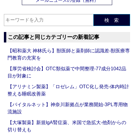
メールニュースの登録（無料）
検 索
この記事と同じカテゴリーの新着記事
【昭和薬大 神林氏ら】獣医師と薬剤師に認識差‐獣医療専
門教育の充実を
【厚労省検討会】OTC類似薬で中間整理‐77成分1042品
目が対象に
【アリナミン製薬】「ロゼレム」OTC化し発売‐体内時計
整える睡眠改善薬
【バイタルネット】神奈川新拠点が業務開始‐3PL専用物
流施設
【大塚製薬】新規IgA腎症薬、米国で急拡大‐他剤からの
切り替えも