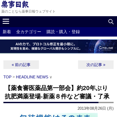
薬のことなら薬事日報ウェブサイト
新着
全カテゴリー
購読・購入・登録
« 前の記事
次の記事 »
TOP
>
HEADLINE NEWS
∨
【薬食審医薬品第一部会】約20年ぶり
抗肥満薬登場‐新薬８件など審議・了承
2013年08月26日 (月)