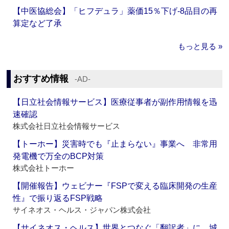
【中医協総会】「ヒフデュラ」薬価15％下げ‐8品目の再
算定など了承
もっと見る »
おすすめ情報
‐AD‐
【日立社会情報サービス】医療従事者が副作用情報を迅
速確認
株式会社日立社会情報サービス
【トーホー】災害時でも『止まらない』事業へ 非常用
発電機で万全のBCP対策
株式会社トーホー
【開催報告】ウェビナー『FSPで変える臨床開発の生産
性』で振り返るFSP戦略
サイネオス・ヘルス・ジャパン株式会社
【サイネオス・ヘルス】世界とつなぐ「翻訳者」に 城