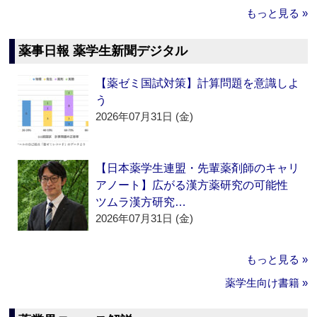
もっと見る »
薬事日報 薬学生新聞デジタル
【薬ゼミ国試対策】計算問題を意識しよ
う
2026年07月31日 (金)
【日本薬学生連盟・先輩薬剤師のキャリ
アノート】広がる漢方薬研究の可能性
ツムラ漢方研究…
2026年07月31日 (金)
もっと見る »
薬学生向け書籍 »