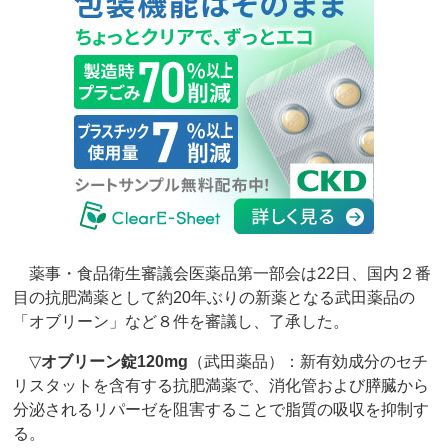
薬事・食品衛生審議会医薬品第一部会は22日、国内２番
目の抗肥満薬として約20年ぶりの新薬となる武田薬品の
「オブリーン」など８件を審議し、了承した。
▽
オブリーン錠120mg
（武田薬品）：新有効成分のセチ
リスタットを含有する抗肥満薬で、消化管および膵臓から
分泌されるリパーゼを阻害することで脂質の吸収を抑制す
る。