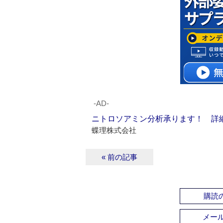
‐AD‐
ニトロソアミン分析承ります！ 詳
蝶理株式会社
« 前の記事
購読の
メー