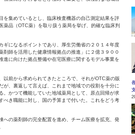
目を集めているとし、臨床検査機器の自己測定結果を評
医薬品（OTC薬）を取り扱う薬局を挙げ、的確な臨床判
カギになるポイントであり、厚生労働省の２０１４年度
薬剤師を活用した健康情報拠点の推進」に２億３９００
推進に向けた拠点整備や在宅医療に関するモデル事業を
以前から求められてきたところで、それがOTC薬の販
だが、裏返して言えば、これまで地域での役割を十分に
る。かつて機能していた地域薬局として、原点回帰が求
2
すべき職能に対し、国の予算まで付いた。これをどう考
棟への薬剤師の完全配置を進め、チーム医療を拡充、発
。