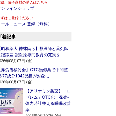
書籍、電子商材の購入はこちら
オンラインショップ
まずはご登録ください
メールニュース 登録（無料）
新着記事
【昭和薬大 神林氏ら】獣医師と薬剤師
に認識差‐獣医療専門教育の充実を
026年08月07日 (金)
【厚労省検討会】OTC類似薬で中間整
理‐77成分1042品目が対象に
026年08月07日 (金)
【アリナミン製薬】「ロ
ゼレム」OTC化し発売‐
体内時計整える睡眠改善
薬
2026年08月07日 (金)