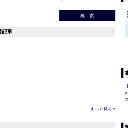
検 索
着記事
2
もっと見る »