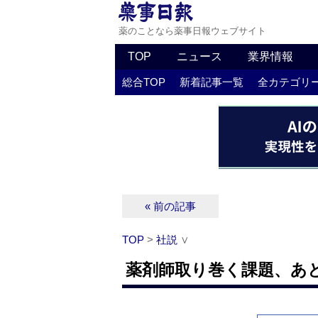
薬のことなら薬事日報ウェブサイト
TOP
ニュース
業界情報
総合TOP
新着記事一覧
全カテゴリ
« 前の記事
TOP
>
社説
∨
薬剤師取り巻く課題、あ