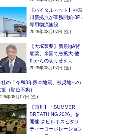
【バイタルネット】神奈
川新拠点が業務開始‐3PL
専用物流施設
2026年08月07日 (金)
【大塚製薬】新規IgA腎
症薬、米国で急拡大‐他
剤からの切り替えも
2026年08月07日 (金)
各社の「令和8年熊本地震」被災地への
支援（順位不動）
026年08月07日 (金)
【西川】「SUMMER
BREATHING 2026」を
開催‐森ビルホスピタリ
ティーコーポレーション