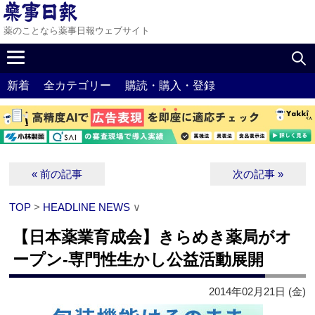
薬のことなら薬事日報ウェブサイト
新着
全カテゴリー
購読・購入・登録
« 前の記事
次の記事 »
TOP
>
HEADLINE NEWS
∨
【日本薬業育成会】きらめき薬局がオ
ープン‐専門性生かし公益活動展開
2014年02月21日 (金)