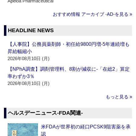
Apeloa Pharmaceutical
おすすめ情報 アーカイブ ‐AD‐を見る »
HEADLINE NEWS
【人事院】公務員薬剤師・初任給9800円増‐5年連続増も
昇給幅縮小
2026年08月10日 (月)
【NPhA調査】調剤管理料、8割が減収に‐「在総2」算定
率わずか3％
2026年08月10日 (月)
もっと見る »
ヘルスデーニュース‐FDA関連‐
米FDAが世界初の経口PCSK9阻害薬を承
認