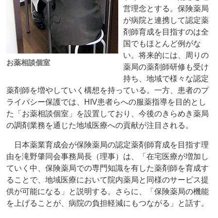
営理念とする。保険薬局
が病院と連携して認定薬
剤師育成を目指すのは全
国でもほとんど例がな
い。将来的には、周りの
お薬相談個室
薬局の薬剤師研修も受け
持ち、地域で様々な認定
薬剤師を増やしていく構想を持っている。一方、患者のプ
ライバシー保護では、HIV患者らへの服薬指導を目的とし
た「お薬相談個室」を設置しており、今後のきらめき薬局
の調剤業務を通じた地域医療への貢献が注目される。
日本薬業育成会が保険薬局の認定薬剤師育成を目指す理
由を滝野肇同会事務局長（理事）は、「在宅医療が増加し
ていく中、保険薬局での専門知識を有した薬剤師を育成す
ることで、地域医療において院内薬局と同様のサービス提
供が可能になる」と説明する。さらに、「保険薬局の機能
を上げることが、病院の負担軽減にもつながる」と話す。