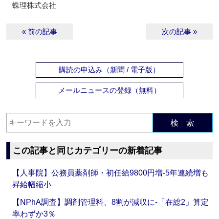
蝶理株式会社
« 前の記事
次の記事 »
購読の申込み（新聞 / 電子版）
メールニュースの登録（無料）
検 索
この記事と同じカテゴリーの新着記事
【人事院】公務員薬剤師・初任給9800円増‐5年連続増も
昇給幅縮小
【NPhA調査】調剤管理料、8割が減収に‐「在総2」算定
率わずか3％