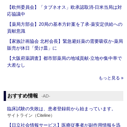
【欧州委員会】「タブネオス」欧承認取消‐日米当局は対
応協議中
【薬局方部会】20局の基本方針案を了承‐薬安定供給への
貢献意識
【家族計画協会 北村会長】緊急避妊薬の需要吸収か‐薬局
販売が休日「受け皿」に
【大阪府薬調査】都市部薬局の地域貢献‐立地や集中率で
大差なし
もっと見る »
おすすめ情報
‐AD‐
臨床試験の失敗は、患者登録前から始まっています。
サイトライン（Citeline）
【日立社会情報サービス】医療従事者が副作用情報を迅