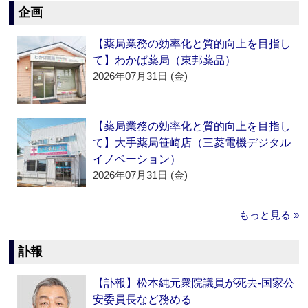
企画
【薬局業務の効率化と質的向上を目指し
て】わかば薬局（東邦薬品）
2026年07月31日 (金)
【薬局業務の効率化と質的向上を目指し
て】大手薬局笹崎店（三菱電機デジタル
イノベーション）
2026年07月31日 (金)
もっと見る »
訃報
【訃報】松本純元衆院議員が死去‐国家公
安委員長など務める