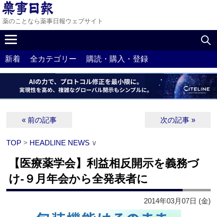
薬のことなら薬事日報ウェブサイト
新着
全カテゴリー
購読・購入・登録
« 前の記事
次の記事 »
TOP
>
HEADLINE NEWS
∨
【医療薬学会】利益相反開示を義務づ
け‐９月年会から全発表者に
2014年03月07日 (金)