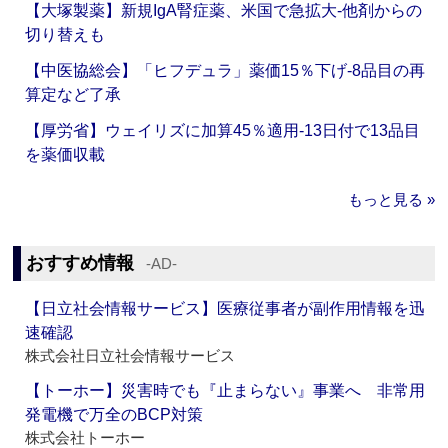
【大塚製薬】新規IgA腎症薬、米国で急拡大‐他剤からの
切り替えも
【中医協総会】「ヒフデュラ」薬価15％下げ‐8品目の再
算定など了承
【厚労省】ウェイリズに加算45％適用‐13日付で13品目
を薬価収載
もっと見る »
おすすめ情報
‐AD‐
【日立社会情報サービス】医療従事者が副作用情報を迅
速確認
株式会社日立社会情報サービス
【トーホー】災害時でも『止まらない』事業へ 非常用
発電機で万全のBCP対策
株式会社トーホー