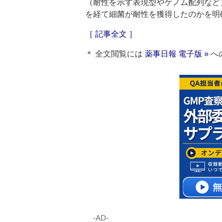
（耐性を示す表現型やゲノム配列など
を経て細菌が耐性を獲得したのかを明
［ 記事全文 ］
＊ 全文閲覧には
薬事日報 電子版 »
へ
‐AD‐