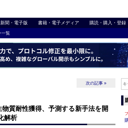
新聞・電子版
書籍・電子メディア
購読・購入・登録
ー一覧
次の記事 »
生物質耐性獲得、予測する新手法を開
化解析