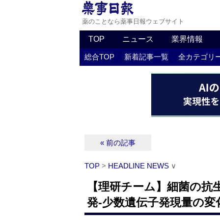
薬のことなら薬事日報ウェブサイト
TOP
ニュース
業界情報
総合TOP
新着記事一覧
全カテゴリ
« 前の記事
TOP
>
HEADLINE NEWS
∨
【理研チーム】細菌の抗
発‐少数遺伝子発現量の変