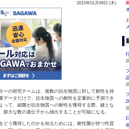
2015年01月08日 (木)
行
2
品
2
ターの研究チームは、複数の抗生物質に対して耐性を持
量データだけで、抗生物質への耐性を定量的に予測でき
2
よって、細菌が抗生物質への耐性を獲得する際、鍵とな
2
、膨大な数の遺伝子から抽出することが可能になる。
をどう獲得したのかを知るためには、耐性菌が持つ性質
会