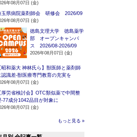
026年08月07日 (金)
埼玉県病院薬剤師会 研修会 2026/09
026年08月07日 (金)
徳島文理大学 徳島薬学
部 オープンキャンパ
ス 2026/08-2026/09
2026年08月07日 (金)
【昭和薬大 神林氏ら】獣医師と薬剤師
に認識差‐獣医療専門教育の充実を
026年08月07日 (金)
【厚労省検討会】OTC類似薬で中間整
理‐77成分1042品目が対象に
026年08月07日 (金)
もっと見る »