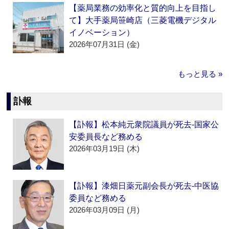
【薬局業務の効率化と質的向上を目指し
て】大手薬局笹崎店（三菱電機デジタル
イノベーション）
2026年07月31日 (金)
もっと見る »
訃報
【訃報】松本純元衆院議員が死去‐国家公
安委員長など務める
2026年03月19日 (木)
【訃報】漆畑日薬元副会長が死去‐中医協
委員など務める
2026年03月09日 (月)