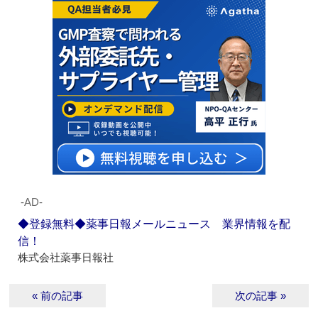
‐AD‐
◆登録無料◆薬事日報メールニュース 業界情報を配
信！
株式会社薬事日報社
« 前の記事
次の記事 »