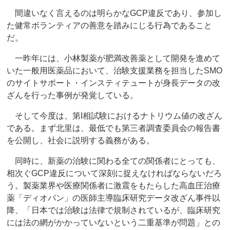
間違いなく言えるのは明らかなGCP違反であり、参加し
た健常ボランティアの善意を踏みにじる行為であること
だ。
一昨年には、小林製薬が肥満改善薬として開発を進めて
いた一般用医薬品において、治験支援業務を担当したSMO
のサイトサポート・インスティテュートが身長データの改
ざんを行った事例が発覚している。
そして今度は、第I相試験におけるナトリウム値の改ざん
である。まず北里は、最低でも第三者調査委員会の報告書
を公開し、社会に説明する義務がある。
同時に、新薬の治験に関わる全ての関係者にとっても、
相次ぐGCP違反について深刻に捉えなければならないだろ
う。製薬業界や医療関係者に激震をもたらした高血圧治療
薬「ディオバン」の医師主導臨床研究データ改ざん事件以
降、「日本では治験は法律で規制されているが、臨床研究
には法の網がかかっていないという二重基準が問題」との