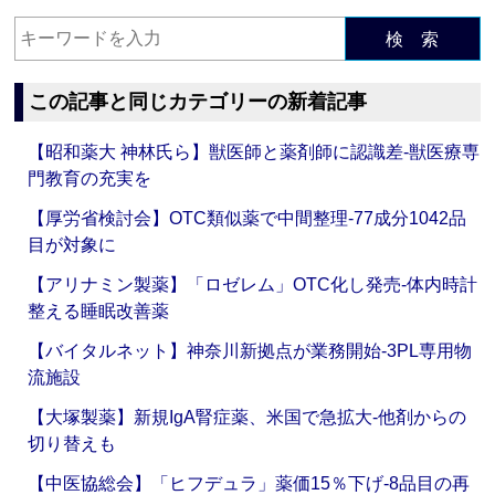
検 索
この記事と同じカテゴリーの新着記事
【昭和薬大 神林氏ら】獣医師と薬剤師に認識差‐獣医療専
門教育の充実を
【厚労省検討会】OTC類似薬で中間整理‐77成分1042品
目が対象に
【アリナミン製薬】「ロゼレム」OTC化し発売‐体内時計
整える睡眠改善薬
【バイタルネット】神奈川新拠点が業務開始‐3PL専用物
流施設
【大塚製薬】新規IgA腎症薬、米国で急拡大‐他剤からの
切り替えも
【中医協総会】「ヒフデュラ」薬価15％下げ‐8品目の再