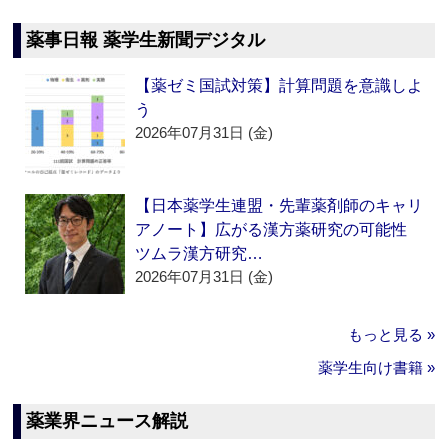
薬事日報 薬学生新聞デジタル
【薬ゼミ国試対策】計算問題を意識しよ
う
2026年07月31日 (金)
【日本薬学生連盟・先輩薬剤師のキャリ
アノート】広がる漢方薬研究の可能性
ツムラ漢方研究…
2026年07月31日 (金)
もっと見る »
薬学生向け書籍 »
薬業界ニュース解説