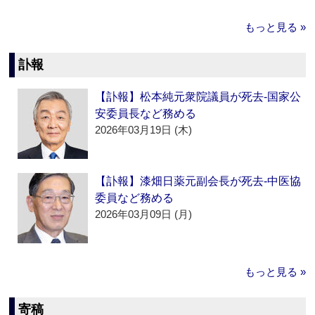
もっと見る »
訃報
【訃報】松本純元衆院議員が死去‐国家公
安委員長など務める
2026年03月19日 (木)
【訃報】漆畑日薬元副会長が死去‐中医協
委員など務める
2026年03月09日 (月)
もっと見る »
寄稿