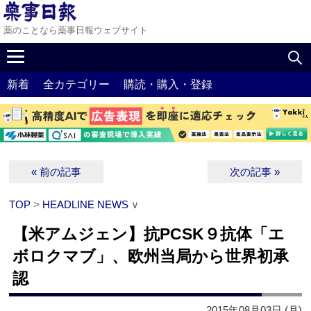
薬のことなら薬事日報ウェブサイト
新着
全カテゴリー
購読・購入・登録
« 前の記事
次の記事 »
TOP
>
HEADLINE NEWS
∨
【米アムジェン】抗PCSK９抗体「エ
ボロクマブ」、欧州当局から世界初承
認
2015年08月03日 (月)