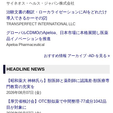
サイネオス・ヘルス・ジャパン株式会社
治験文書の翻訳・ローカライゼーションにAIをどれだけ
導入できるかーその[2]
TRANSPERFECT INTERNATIONAL LLC
グローバルCDMOのApeloa、日本市場に本格展開し医薬
品イノベーションを推進
Apeloa Pharmaceutical
おすすめ情報 アーカイブ ‐AD‐を見る »
HEADLINE NEWS
【昭和薬大 神林氏ら】獣医師と薬剤師に認識差‐獣医療専
門教育の充実を
2026年08月07日 (金)
【厚労省検討会】OTC類似薬で中間整理‐77成分1042品
目が対象に