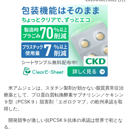
米アムジェンは、スタチン製剤が効かない脂質異常症治
療薬として、プロ蛋白質転換酵素サブチリシン／ケキシン
９型（PCSK９）阻害剤「エボロクマブ」の欧州承認を取
得した。
開発競争が激しい抗PCSK９抗体の承認は世界で初とな
る。