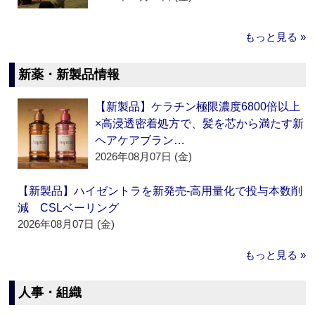
もっと見る »
新薬・新製品情報
【新製品】ケラチン極限濃度6800倍以上
×高浸透密着処方で、髪を芯から満たす新
ヘアケアブラン…
2026年08月07日 (金)
【新製品】ハイゼントラを新発売‐高用量化で投与本数削
減 CSLベーリング
2026年08月07日 (金)
もっと見る »
人事・組織