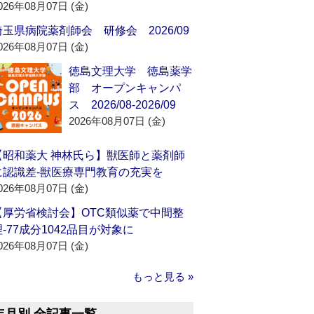
026年08月07日 (金)
埼玉県病院薬剤師会 研修会 2026/09
026年08月07日 (金)
徳島文理大学 徳島薬学
部 オープンキャンパ
ス 2026/08-2026/09
2026年08月07日 (金)
【昭和薬大 神林氏ら】獣医師と薬剤師
に認識差‐獣医療専門教育の充実を
026年08月07日 (金)
【厚労省検討会】OTC類似薬で中間整
理‐77成分1042品目が対象に
026年08月07日 (金)
もっと見る »