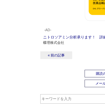
‐AD‐
ニトロソアミン分析承ります！ 詳
蝶理株式会社
« 前の記事
購読の
メー