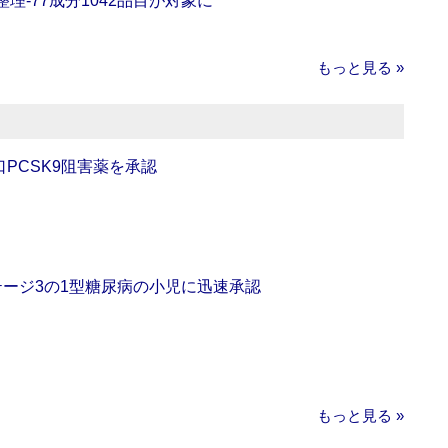
理‐77成分1042品目が対象に
もっと見る »
口PCSK9阻害薬を承認
をステージ3の1型糖尿病の小児に迅速承認
もっと見る »