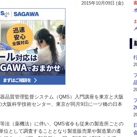
2015年10月09日 (金)
行
2
品
2
療機器品質管理監督システム（QMS）入門講座を東京と大阪
区の大阪科学技術センター、東京が同月9日に一ツ橋の日本
2
2
器等法（薬機法）に伴い、QMS省令も従来の製造所ごとの
単位として調査することとなり製造販売業や製造業の遵
会