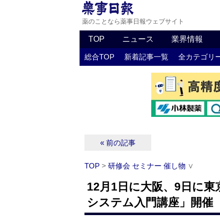
薬のことなら薬事日報ウェブサイト
TOP
ニュース
業界情報
総合TOP
新着記事一覧
全カテゴリ
« 前の記事
TOP
>
研修会 セミナー 催し物
∨
12月1日に大阪、9日に東
システム入門講座」開催