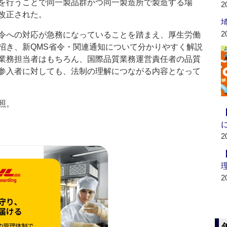
を行うことで同一製品群かつ同一製造所で製造する場
2
改正された。
2
令への対応が急務になっていることを踏まえ、厚生労働
招き、新QMS省令・関連通知について分かりやすく解説
業務担当者はもちろん、国際品質業務運営責任者の品質
参入者に対しても、法制の理解につながる内容となって
照。
2
2