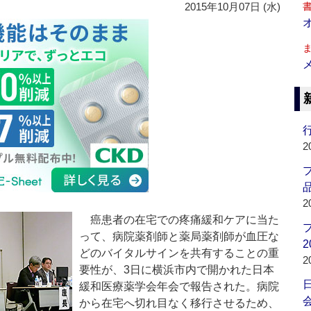
2015年10月07日 (水)
行
2
品
2
癌患者の在宅での疼痛緩和ケアに当た
って、病院薬剤師と薬局薬剤師が血圧な
2
どのバイタルサインを共有することの重
2
要性が、3日に横浜市内で開かれた日本
緩和医療薬学会年会で報告された。病院
会
から在宅へ切れ目なく移行させるため、