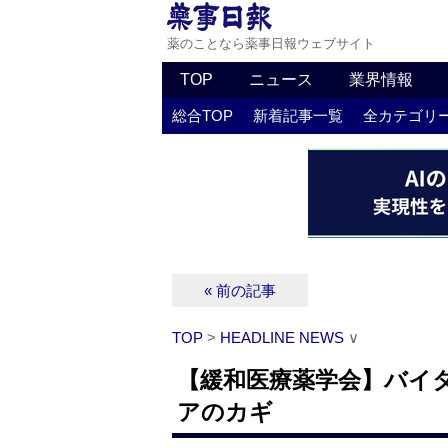
薬のことなら薬事日報ウェブサイト
TOP
ニュース
業界情報
総合TOP
新着記事一覧
全カテゴリ
« 前の記事
TOP
>
HEADLINE NEWS
∨
【緩和医療薬学会】バイ
アのカギ