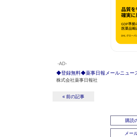
‐AD‐
◆登録無料◆薬事日報メールニュー
株式会社薬事日報社
« 前の記事
購読の
メー