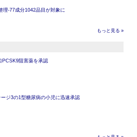
理‐77成分1042品目が対象に
もっと見る »
口PCSK9阻害薬を承認
をステージ3の1型糖尿病の小児に迅速承認
もっと見る »