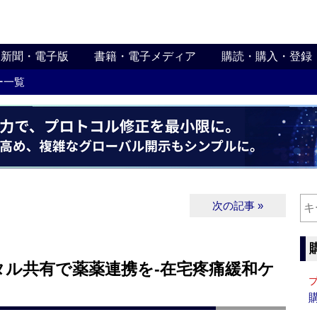
新聞・電子版
書籍・電子メディア
購読・購入・登録
ー一覧
次の記事 »
タル共有で薬薬連携を‐在宅疼痛緩和ケ