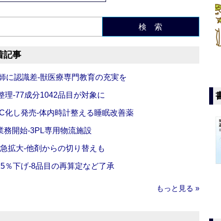
検 索
着記事
師に認識差‐獣医療専門教育の充実を
理‐77成分1042品目が対象に
C化し発売‐体内時計整える睡眠改善薬
務開始‐3PL専用物流施設
で急拡大‐他剤からの切り替えも
5％下げ‐8品目の再算定など了承
もっと見る »