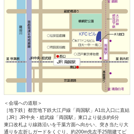
＜会場への道順＞
［地下鉄］都営地下鉄大江戸線「両国駅」A1出入口に直結
［JR］JR中央・総武線「両国駅」東口より徒歩約6分
東口改札より線路沿いを千葉方面へ向かい、突き当たり大
通りを左折しガードをくぐり、約200m先左手25階建てビ