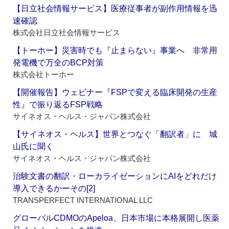
【日立社会情報サービス】医療従事者が副作用情報を迅
速確認
株式会社日立社会情報サービス
【トーホー】災害時でも『止まらない』事業へ 非常用
発電機で万全のBCP対策
株式会社トーホー
【開催報告】ウェビナー『FSPで変える臨床開発の生産
性』で振り返るFSP戦略
サイネオス・ヘルス・ジャパン株式会社
【サイネオス・ヘルス】世界とつなぐ「翻訳者」に 城
山氏に聞く
サイネオス・ヘルス・ジャパン株式会社
治験文書の翻訳・ローカライゼーションにAIをどれだけ
導入できるかーその[2]
TRANSPERFECT INTERNATIONAL LLC
グローバルCDMOのApeloa、日本市場に本格展開し医薬