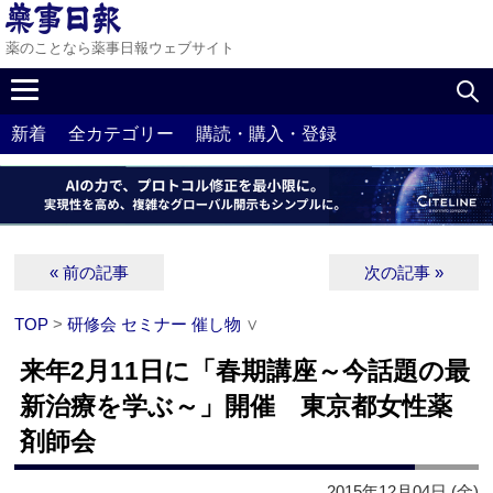
薬のことなら薬事日報ウェブサイト
新着
全カテゴリー
購読・購入・登録
« 前の記事
次の記事 »
TOP
>
研修会 セミナー 催し物
∨
来年2月11日に「春期講座～今話題の最
新治療を学ぶ～」開催 東京都女性薬
剤師会
2015年12月04日 (金)