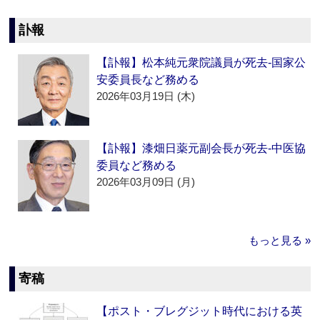
訃報
【訃報】松本純元衆院議員が死去‐国家公
安委員長など務める
2026年03月19日 (木)
【訃報】漆畑日薬元副会長が死去‐中医協
委員など務める
2026年03月09日 (月)
もっと見る »
寄稿
【ポスト・ブレグジット時代における英