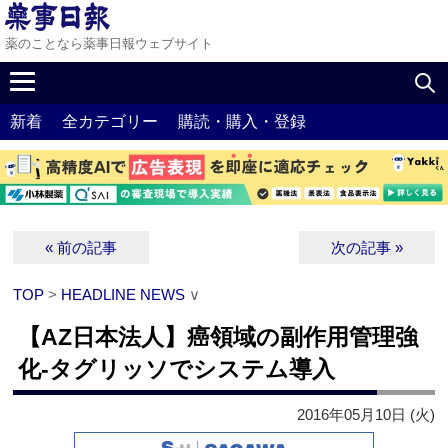
薬のことなら薬事日報ウェブサイト
新着
全カテゴリー
購読・購入・登録
« 前の記事
次の記事 »
TOP
>
HEADLINE NEWS
∨
【AZ日本法人】癌領域の副作用管理強
化‐タグリッソでシステム導入
2016年05月10日 (火)