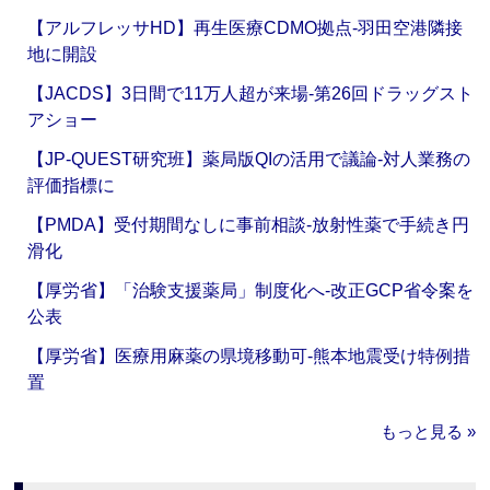
【アルフレッサHD】再生医療CDMO拠点‐羽田空港隣接
地に開設
【JACDS】3日間で11万人超が来場‐第26回ドラッグスト
アショー
【JP-QUEST研究班】薬局版QIの活用で議論‐対人業務の
評価指標に
【PMDA】受付期間なしに事前相談‐放射性薬で手続き円
滑化
【厚労省】「治験支援薬局」制度化へ‐改正GCP省令案を
公表
【厚労省】医療用麻薬の県境移動可‐熊本地震受け特例措
置
もっと見る »