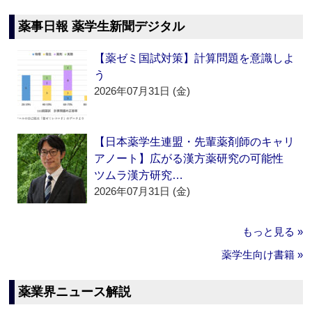
薬事日報 薬学生新聞デジタル
【薬ゼミ国試対策】計算問題を意識しよ
う
2026年07月31日 (金)
【日本薬学生連盟・先輩薬剤師のキャリ
アノート】広がる漢方薬研究の可能性
ツムラ漢方研究…
2026年07月31日 (金)
もっと見る »
薬学生向け書籍 »
薬業界ニュース解説