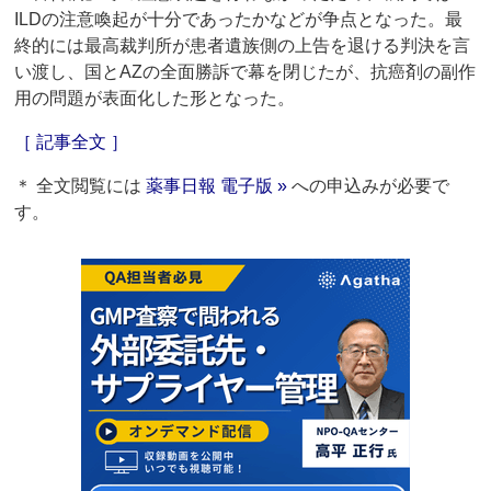
ILDの注意喚起が十分であったかなどが争点となった。最
終的には最高裁判所が患者遺族側の上告を退ける判決を言
い渡し、国とAZの全面勝訴で幕を閉じたが、抗癌剤の副作
用の問題が表面化した形となった。
［ 記事全文 ］
＊ 全文閲覧には
薬事日報 電子版 »
への申込みが必要で
す。