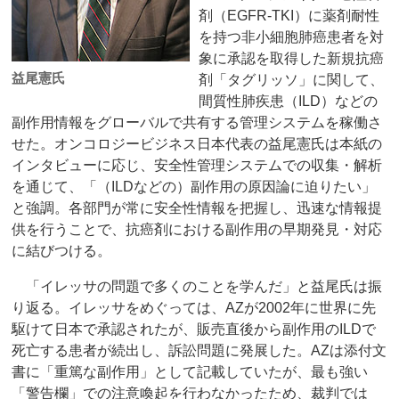
剤（EGFR-TKI）に薬剤耐性
を持つ非小細胞肺癌患者を対
象に承認を取得した新規抗癌
益尾憲氏
剤「タグリッソ」に関して、
間質性肺疾患（ILD）などの
副作用情報をグローバルで共有する管理システムを稼働さ
せた。オンコロジービジネス日本代表の益尾憲氏は本紙の
インタビューに応じ、安全性管理システムでの収集・解析
を通じて、「（ILDなどの）副作用の原因論に迫りたい」
と強調。各部門が常に安全性情報を把握し、迅速な情報提
供を行うことで、抗癌剤における副作用の早期発見・対応
に結びつける。
「イレッサの問題で多くのことを学んだ」と益尾氏は振
り返る。イレッサをめぐっては、AZが2002年に世界に先
駆けて日本で承認されたが、販売直後から副作用のILDで
死亡する患者が続出し、訴訟問題に発展した。AZは添付文
書に「重篤な副作用」として記載していたが、最も強い
「警告欄」での注意喚起を行わなかったため、裁判では