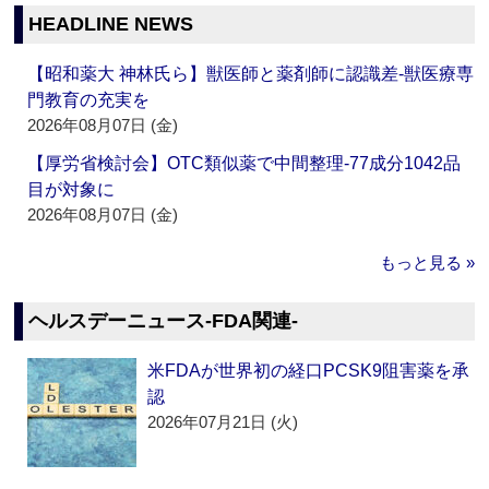
HEADLINE NEWS
【昭和薬大 神林氏ら】獣医師と薬剤師に認識差‐獣医療専
門教育の充実を
2026年08月07日 (金)
【厚労省検討会】OTC類似薬で中間整理‐77成分1042品
目が対象に
2026年08月07日 (金)
もっと見る »
ヘルスデーニュース‐FDA関連‐
米FDAが世界初の経口PCSK9阻害薬を承
認
2026年07月21日 (火)