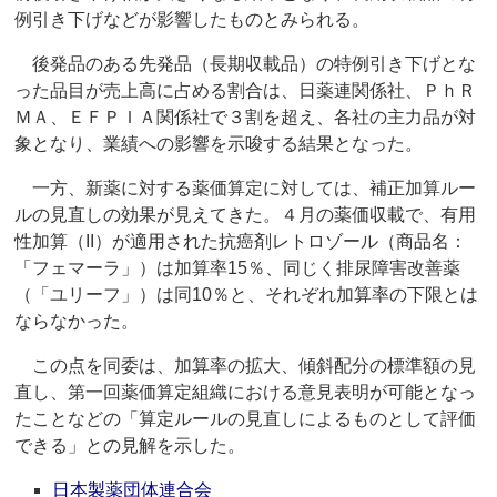
例引き下げなどが影響したものとみられる。
後発品のある先発品（長期収載品）の特例引き下げとな
った品目が売上高に占める割合は、日薬連関係社、ＰｈＲ
ＭＡ、ＥＦＰＩＡ関係社で３割を超え、各社の主力品が対
象となり、業績への影響を示唆する結果となった。
一方、新薬に対する薬価算定に対しては、補正加算ルー
ルの見直しの効果が見えてきた。４月の薬価収載で、有用
性加算（II）が適用された抗癌剤レトロゾール（商品名：
「フェマーラ」）は加算率15％、同じく排尿障害改善薬
（「ユリーフ」）は同10％と、それぞれ加算率の下限とは
ならなかった。
この点を同委は、加算率の拡大、傾斜配分の標準額の見
直し、第一回薬価算定組織における意見表明が可能となっ
たことなどの「算定ルールの見直しによるものとして評価
できる」との見解を示した。
日本製薬団体連合会