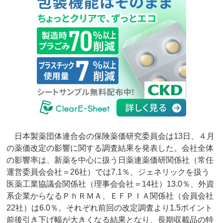
日本製薬団体連合会の保険薬価研究委員会は13日、４月
の薬価改定の影響に関する調査結果を発表した。会社全体
の影響率は、新薬を中心に扱う日薬連薬価研関係社（常任
運営委員会会社＝26社）では7.1％、ジェネリックを扱う
医薬工業協議会関係社（理事会会社＝14社）13.0％、外資
系企業からなるＰｈＲＭＡ、ＥＦＰＩＡ関係社（会員会社
22社）は6.0％。それぞれ前回の改定調査より1.5ポイント
前後引き下げ幅が大きくなる結果となり、長期収載品の特