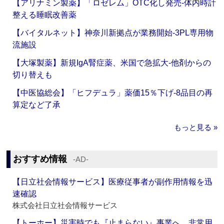
【アリナミン製薬】「ロゼレム」OTC化し発売‐体内時計
整える睡眠改善薬
【バイタルネット】神奈川新拠点が業務開始‐3PL専用物
流施設
【大塚製薬】新規IgA腎症薬、米国で急拡大‐他剤からの
切り替えも
【中医協総会】「ヒフデュラ」薬価15％下げ‐8品目の再
算定など了承
もっと見る »
おすすめ情報
‐AD‐
【日立社会情報サービス】医療従事者が副作用情報を迅
速確認
株式会社日立社会情報サービス
【トーホー】災害時でも『止まらない』事業へ 非常用