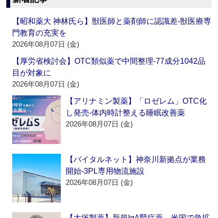
【昭和薬大 神林氏ら】獣医師と薬剤師に認識差‐獣医療専
門教育の充実を
2026年08月07日 (金)
【厚労省検討会】OTC類似薬で中間整理‐77成分1042品
目が対象に
2026年08月07日 (金)
【アリナミン製薬】「ロゼレム」OTC化
し発売‐体内時計整える睡眠改善薬
2026年08月07日 (金)
【バイタルネット】神奈川新拠点が業務
開始‐3PL専用物流施設
2026年08月07日 (金)
【大塚製薬】新規IgA腎症薬、米国で急拡