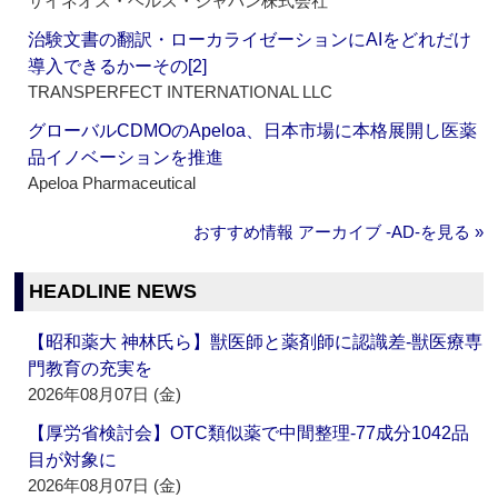
サイネオス・ヘルス・ジャパン株式会社
治験文書の翻訳・ローカライゼーションにAIをどれだけ
導入できるかーその[2]
TRANSPERFECT INTERNATIONAL LLC
グローバルCDMOのApeloa、日本市場に本格展開し医薬
品イノベーションを推進
Apeloa Pharmaceutical
おすすめ情報 アーカイブ ‐AD‐を見る »
HEADLINE NEWS
【昭和薬大 神林氏ら】獣医師と薬剤師に認識差‐獣医療専
門教育の充実を
2026年08月07日 (金)
【厚労省検討会】OTC類似薬で中間整理‐77成分1042品
目が対象に
2026年08月07日 (金)