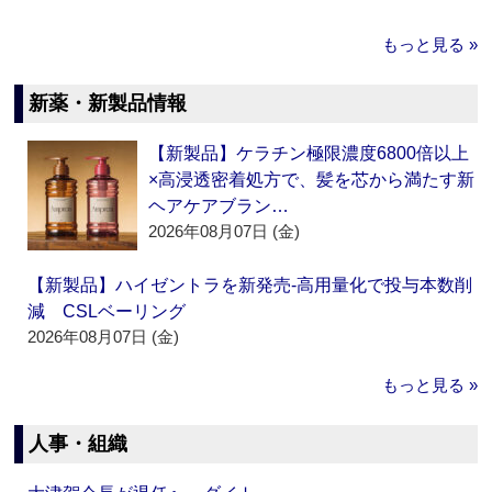
もっと見る »
新薬・新製品情報
【新製品】ケラチン極限濃度6800倍以上
×高浸透密着処方で、髪を芯から満たす新
ヘアケアブラン…
2026年08月07日 (金)
【新製品】ハイゼントラを新発売‐高用量化で投与本数削
減 CSLベーリング
2026年08月07日 (金)
もっと見る »
人事・組織