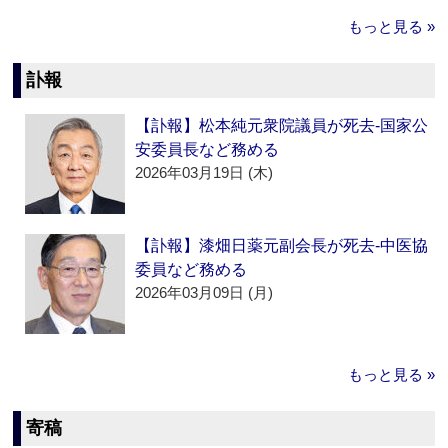
もっと見る »
訃報
【訃報】松本純元衆院議員が死去‐国家公
安委員長など務める
2026年03月19日 (木)
【訃報】漆畑日薬元副会長が死去‐中医協
委員など務める
2026年03月09日 (月)
もっと見る »
寄稿