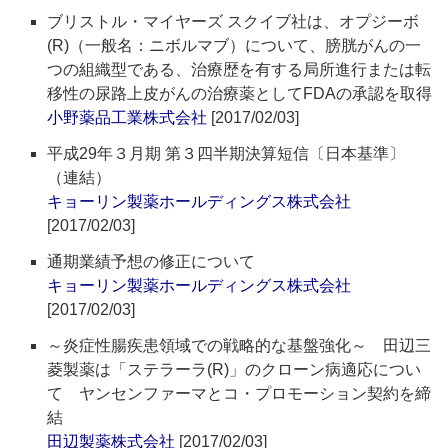
ブリストル・マイヤーズ スクイブ社は、オプジーボ
(R)（一般名：ニボルマブ）について、膀胱がんの一
つの組織型である、治療歴を有する局所進行または転
移性の尿路上皮がんの治療薬としてFDAの承認を取得
小野薬品工業株式会社
[2017/02/03]
平成29年３月期 第３四半期決算短信〔日本基準〕
（連結）
キョーリン製薬ホールディングス株式会社
[2017/02/03]
通期業績予想の修正について
キョーリン製薬ホールディングス株式会社
[2017/02/03]
～炎症性腸疾患領域での戦略的な基盤強化～ 田辺三
菱製薬は「ステラーラ(R)」のクローン病適応につい
て ヤンセンファーマとコ・プロモーション契約を締
結
田辺製薬株式会社
[2017/02/03]