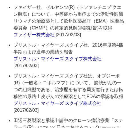
ファイザー社、ゼルヤンツ(R)（トファシチニブ クエ
ン酸塩）について、中等症から重症までの活動性関節
リウマチの治療薬として欧州医薬品庁（EMA）医薬品
委員会（CHMP）の肯定的見解(承認勧告)を取得
ファイザー株式会社
[2017/02/03]
ブリストル・マイヤーズ スクイブ社、2016年度第4四
半期および通年の業績を報告
ブリストル・マイヤーズ スクイブ株式会社
[2017/02/03]
ブリストル・マイヤーズ スクイブ社は、オプジーボ
(R)（一般名：ニボルマブ）について、 膀胱がんの一
つの組織型である、治療歴を有する局所進行または転
移性の尿路上皮がんの治療薬としてFDAの承認を取得
ブリストル・マイヤーズ スクイブ株式会社
[2017/02/03]
田辺三菱製薬と承認申請中のクローン病治療薬「ステ
ラーラ(R)」について日本におけるコ・プロモーショ