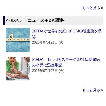
もっと見る »
ヘルスデーニュース‐FDA関連‐
米FDAが世界初の経口PCSK9阻害薬を承
認
2026年07月21日 (火)
米FDA、Tzieldをステージ3の1型糖尿病
の小児に迅速承認
2026年07月07日 (火)
もっと見る »