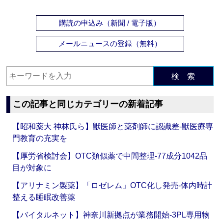
購読の申込み（新聞 / 電子版）
メールニュースの登録（無料）
検 索
この記事と同じカテゴリーの新着記事
【昭和薬大 神林氏ら】獣医師と薬剤師に認識差‐獣医療専
門教育の充実を
【厚労省検討会】OTC類似薬で中間整理‐77成分1042品
目が対象に
【アリナミン製薬】「ロゼレム」OTC化し発売‐体内時計
整える睡眠改善薬
【バイタルネット】神奈川新拠点が業務開始‐3PL専用物