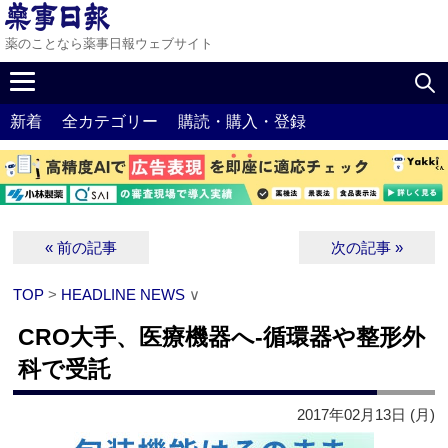
薬のことなら薬事日報ウェブサイト
新着
全カテゴリー
購読・購入・登録
« 前の記事
次の記事 »
TOP
>
HEADLINE NEWS
∨
CRO大手、医療機器へ‐循環器や整形外
科で受託
2017年02月13日 (月)