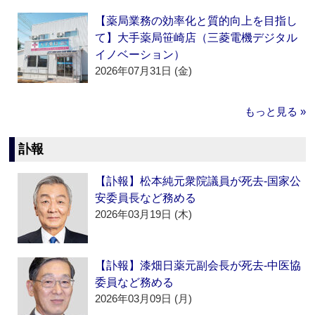
【薬局業務の効率化と質的向上を目指し
て】大手薬局笹崎店（三菱電機デジタル
イノベーション）
2026年07月31日 (金)
もっと見る »
訃報
【訃報】松本純元衆院議員が死去‐国家公
安委員長など務める
2026年03月19日 (木)
【訃報】漆畑日薬元副会長が死去‐中医協
委員など務める
2026年03月09日 (月)