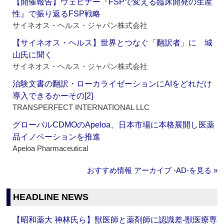
【開催報告】ウェビナー『FSPで変える臨床開発の生産
性』で振り返るFSP戦略
サイネオス・ヘルス・ジャパン株式会社
【サイネオス・ヘルス】世界とつなぐ「翻訳者」に 城
山氏に聞く
サイネオス・ヘルス・ジャパン株式会社
治験文書の翻訳・ローカライゼーションにAIをどれだけ
導入できるかーその[2]
TRANSPERFECT INTERNATIONAL LLC
グローバルCDMOのApeloa、日本市場に本格展開し医薬
品イノベーションを推進
Apeloa Pharmaceutical
おすすめ情報 アーカイブ ‐AD‐を見る »
HEADLINE NEWS
【昭和薬大 神林氏ら】獣医師と薬剤師に認識差‐獣医療専