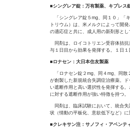
■シングレア錠：万有製薬、キプレス
「シングレア錠５mg、同１０」「キ
トリウム）は、米メルクによって開発
の適応症と共に、成人用の新剤形とし
同剤は、ロイコトリエン受容体拮抗
与１日目から効果を発揮する。１日１回
■ロナセン：大日本住友製薬
「ロナセン錠２mg、同４mg、同散
が創製した新規統合失調症治療薬。ド
い遮断作用と高い選択性を発揮する。
に対する遮断作用が強い特徴を持つ。
同剤は、臨床試験において、統合失
状（情動の平板化、意欲低下など）に
■クレキサン注：サノフィ・アベンテ