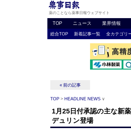
薬のことなら薬事日報ウェブサイト
TOP
ニュース
業界情報
総合TOP
新着記事一覧
全カテゴリ
« 前の記事
TOP
>
HEADLINE NEWS
∨
1月25日付承認の主な新
デュリン登場