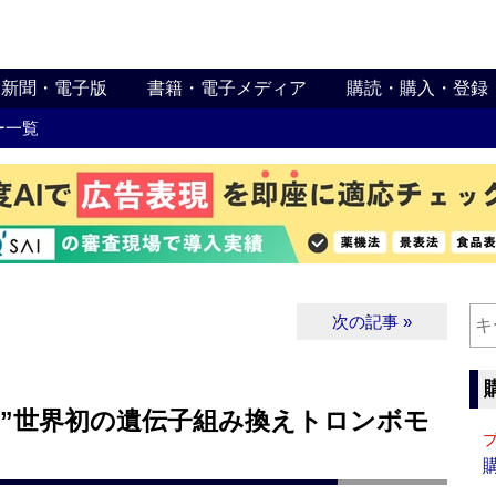
新聞・電子版
書籍・電子メディア
購読・購入・登録
ー一覧
次の記事 »
薬”世界初の遺伝子組み換えトロンボモ