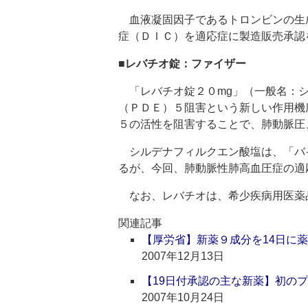
血液凝固因子であるトロンビンの生
症（ＤＩＣ）を適応症に製造販売承認
■レバチオ錠：ファイザー
「レバチオ錠２０mg」（一般名：シ
（ＰＤＥ）５阻害という新しい作用機
５の活性を阻害することで、肺動脈圧
シルデナフィルクエン酸塩は、「バ
るが、今回、肺動脈性肺高血圧症の適
なお、レバチオは、希少疾病用医薬
関連記事
【厚労省】新薬９成分を14日に
2007年12月13日
【19日付承認の主な新薬】初の
2007年10月24日