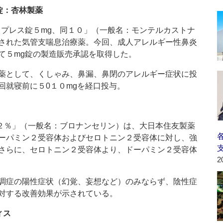
錠：杏林製薬
プレス錠５mg、同１０」（一般名：モンテルカストナ
された気管支喘息治療薬。今回、成人アレルギー性鼻炎
て５mg錠の製造販売承認を取得した。
薬として、くしゃみ、鼻漏、鼻閉のアレルギー症状に投
就寝前に５0１０mgを経口投与。
２％」（一般名：ブロナンセリン）は、大日本住友製薬
ーパミン２受容体およびセロトニン２受容体に対し、強
さらに、セロトニン２受容体より、ドーパミン２受容体
2
調症の陽性症状（幻覚、妄想など）のみならず、陰性症
対する改善効果が示されている。
ィス