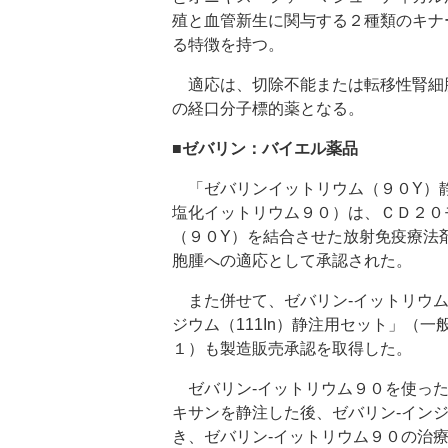
殖と血管新生に関与する２種類のキナ
る特徴を持つ。
適応は、切除不能または転移性腎細
の経口分子標的薬となる。
■ゼバリン：バイエル薬品
「ゼバリンイットリウム（９０Y）
塩化イットリウム９０）は、ＣＤ２０
（９０Y）を結合させた放射免疫療法
胞腫への適応として承認された。
また併せて、ゼバリン‐イットリウム
ジウム（111In）静注用セット」（
１）も製造販売承認を取得した。
ゼバリン‐イットリウム９０を使った
キサンを静注した後、ゼバリン‐イン
き、ゼバリン‐イットリウム９０の治