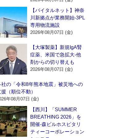
【バイタルネット】神奈
川新拠点が業務開始‐3PL
専用物流施設
2026年08月07日 (金)
【大塚製薬】新規IgA腎
症薬、米国で急拡大‐他
剤からの切り替えも
2026年08月07日 (金)
各社の「令和8年熊本地震」被災地への
支援（順位不動）
026年08月07日 (金)
【西川】「SUMMER
BREATHING 2026」を
開催‐森ビルホスピタリ
ティーコーポレーション