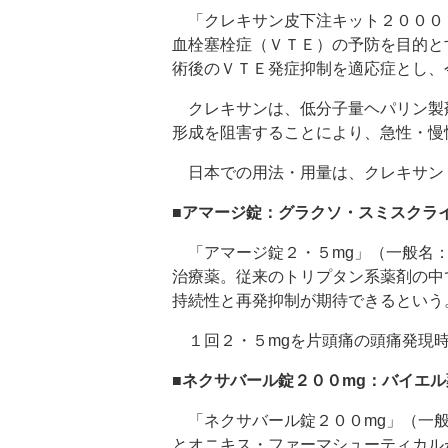
「クレキサン皮下注キット２０００
血栓塞栓症（ＶＴＥ）の予防を目的と
術後のＶＴＥ発症抑制を適応症とし、
クレキサンは、低分子量ヘパリン製
形成を阻害することにより、急性・慢
日本での用法・用量は、クレキサン２
■アマージ錠：グラクソ・スミスクラ
「アマージ錠２・５mg」（一般名：
治療薬。従来のトリプタン系薬剤の中
持続性と再発抑制が期待できるという
１回２・５mgを片頭痛の頭痛発現
■ネクサバール錠２００mg：バイエル
「ネクサバール錠２００mg」（一般
とオニキス・ファーマシューティカル