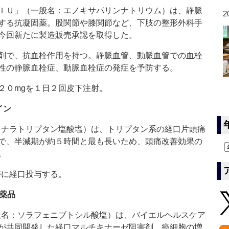
ＩＵ」（一般名：エノキサパリンナトリウム）は、静脈
2
する抗凝固薬。股関節や膝関節など、下肢の整形外科手
今回新たに製造販売承認を取得した。
剤で、抗血栓作用を持つ。静脈血管、動脈血管での血栓
性の静脈血栓症、動脈血栓症の発症を予防する。
０mgを１日２回皮下注射。
イン
ナラトリプタン塩酸塩）は、トリプタン系の経口片頭痛
で、半減期が約５時間と最も長いため、頭痛改善効果の
。
時に経口投与する。
薬品
名：ソラフェニブトシル酸塩）は、バイエルヘルスケア
が共同開発した経口マルチキナーゼ阻害剤。癌細胞の増