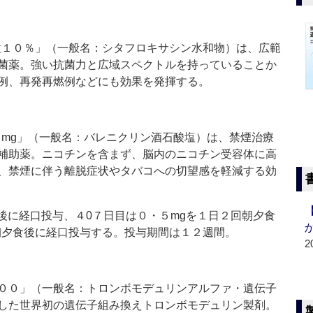
１０％」（一般名：シタフロキサシン水和物）は、広範
菌薬。強い抗菌力と広域スペクトルを持っていることか
例、再発再燃例などにも効果を発揮する。
mg」（一般名：バレニクリン酒石酸塩）は、禁煙治療
補助薬。ニコチンを含まず、脳内のニコチン受容体に高
、禁煙に伴う離脱症状やタバコへの切望感を軽減する効
後に経口投与、４0７日目は０・５mgを１日２回朝夕食
朝夕食後に経口投与する。投与期間は１２週間。
2
００」（一般名：トロンボモデュリンアルファ・遺伝子
した世界初の遺伝子組み換えトロンボモデュリン製剤。