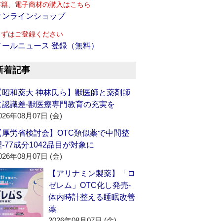
書籍、電子商材の購入はこちら
オンラインショップ
まずはご登録ください
メールニュース 登録（無料）
新着記事
【昭和薬大 神林氏ら】獣医師と薬剤師
に認識差‐獣医療専門教育の充実を
026年08月07日 (金)
【厚労省検討会】OTC類似薬で中間整
理‐77成分1042品目が対象に
026年08月07日 (金)
【アリナミン製薬】「ロ
ゼレム」OTC化し発売‐
体内時計整える睡眠改善
薬
2026年08月07日 (金)