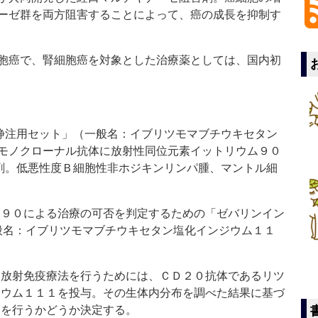
ーゼ群を両方阻害することによって、癌の成長を抑制す
胞癌で、腎細胞癌を対象とした治療薬としては、国内初
静注用セット」（一般名：イブリツモマブチウキセタン
モノクローナル抗体に放射性同位元素イットリウム９０
剤。低悪性度Ｂ細胞性非ホジキンリンパ腫、マントル細
９０による治療の可否を判定するための「ゼバリンイン
一般名：イブリツモマブチウキセタン塩化インジウム１１
放射免疫療法を行うためには、ＣＤ２０抗体であるリツ
ジウム１１１を投与。その生体内分布を調べた結果に基づ
療を行うかどうか決定する。