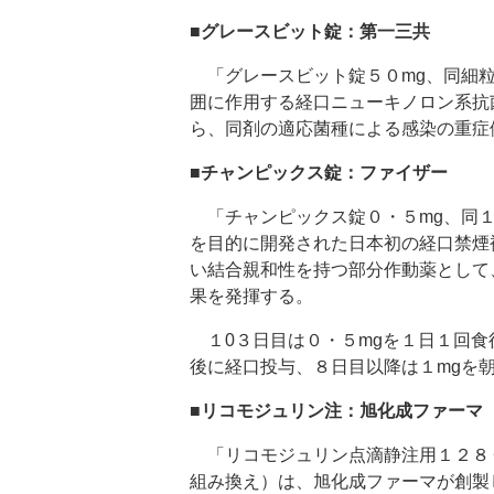
■グレースビット錠：第一三共
「グレースビット錠５０mg、同細粒
囲に作用する経口ニューキノロン系抗
ら、同剤の適応菌種による感染の重症
■チャンピックス錠：ファイザー
「チャンピックス錠０・５mg、同１
を目的に開発された日本初の経口禁煙
い結合親和性を持つ部分作動薬として
果を発揮する。
１0３日目は０・５mgを１日１回食
後に経口投与、８日目以降は１mgを
■リコモジュリン注：旭化成ファーマ
「リコモジュリン点滴静注用１２８
組み換え）は、旭化成ファーマが創製