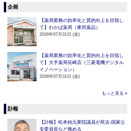
企画
【薬局業務の効率化と質的向上を目指し
て】わかば薬局（東邦薬品）
2026年07月31日 (金)
【薬局業務の効率化と質的向上を目指し
て】大手薬局笹崎店（三菱電機デジタル
イノベーション）
2026年07月31日 (金)
もっと見る »
訃報
【訃報】松本純元衆院議員が死去‐国家公
安委員長など務める