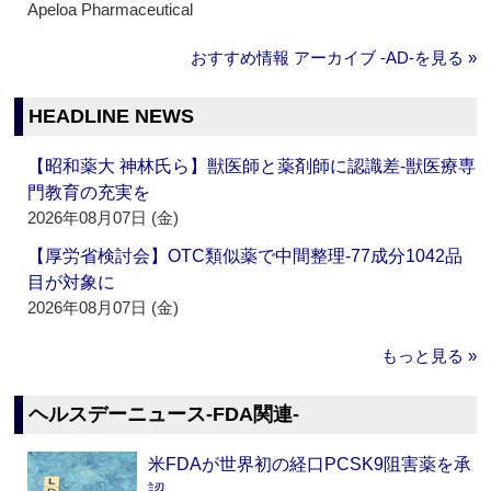
Apeloa Pharmaceutical
おすすめ情報 アーカイブ ‐AD‐を見る »
HEADLINE NEWS
【昭和薬大 神林氏ら】獣医師と薬剤師に認識差‐獣医療専
門教育の充実を
2026年08月07日 (金)
【厚労省検討会】OTC類似薬で中間整理‐77成分1042品
目が対象に
2026年08月07日 (金)
もっと見る »
ヘルスデーニュース‐FDA関連‐
米FDAが世界初の経口PCSK9阻害薬を承
認