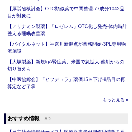
【厚労省検討会】OTC類似薬で中間整理‐77成分1042品
目が対象に
【アリナミン製薬】「ロゼレム」OTC化し発売‐体内時計
整える睡眠改善薬
【バイタルネット】神奈川新拠点が業務開始‐3PL専用物
流施設
【大塚製薬】新規IgA腎症薬、米国で急拡大‐他剤からの
切り替えも
【中医協総会】「ヒフデュラ」薬価15％下げ‐8品目の再
算定など了承
もっと見る »
おすすめ情報
‐AD‐
【日立社会情報サービス】医療従事者が副作用情報を迅