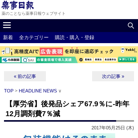
薬のことなら薬事日報ウェブサイト
新着
全カテゴリー
購読・購入・登録
« 前の記事
次の記事 »
TOP
>
HEADLINE NEWS
∨
【厚労省】後発品シェア67.9％に‐昨年
12月調剤費7％減
2017年05月25日 (木)