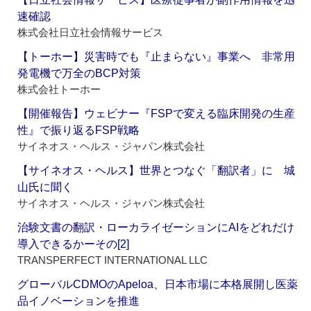
速確認
株式会社日立社会情報サービス
【トーホー】災害時でも『止まらない』事業へ 非常用
発電機で万全のBCP対策
株式会社トーホー
【開催報告】ウェビナー『FSPで変える臨床開発の生産
性』で振り返るFSP戦略
サイネオス・ヘルス・ジャパン株式会社
【サイネオス・ヘルス】世界とつなぐ「翻訳者」に 城
山氏に聞く
サイネオス・ヘルス・ジャパン株式会社
治験文書の翻訳・ローカライゼーションにAIをどれだけ
導入できるかーその[2]
TRANSPERFECT INTERNATIONAL LLC
グローバルCDMOのApeloa、日本市場に本格展開し医薬
品イノベーションを推進