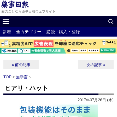
薬のことなら薬事日報ウェブサイト
新着
全カテゴリー
購読・購入・登録
« 前の記事
次の記事 »
TOP
>
無季言
∨
ヒアリ・ハット
2017年07月26日 (水)