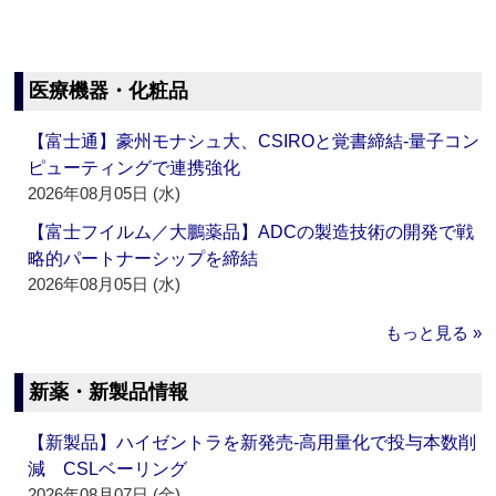
医療機器・化粧品
【富士通】豪州モナシュ大、CSIROと覚書締結‐量子コン
ピューティングで連携強化
2026年08月05日 (水)
【富士フイルム／大鵬薬品】ADCの製造技術の開発で戦
略的パートナーシップを締結
2026年08月05日 (水)
もっと見る »
新薬・新製品情報
【新製品】ハイゼントラを新発売‐高用量化で投与本数削
減 CSLベーリング
2026年08月07日 (金)