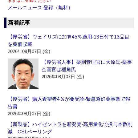
まずはご登録ください
メールニュース 登録（無料）
新着記事
【厚労省】ウェイリズに加算45％適用‐13日付で13品目
を薬価収載
2026年08月07日 (金)
【厚労省人事】薬剤管理官に大原氏‐薬事
企画官は稲角氏
2026年08月07日 (金)
【厚労省】購入希望者4％が要受診‐緊急避妊薬事業で報
告書
2026年08月07日 (金)
【新製品】ハイゼントラを新発売‐高用量化で投与本数削
減 CSLベーリング