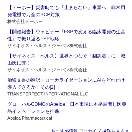
【トーホー】災害時でも『止まらない』事業へ 非常用
発電機で万全のBCP対策
株式会社トーホー
【開催報告】ウェビナー『FSPで変える臨床開発の生産
性』で振り返るFSP戦略
サイネオス・ヘルス・ジャパン株式会社
【サイネオス・ヘルス】世界とつなぐ「翻訳者」に 城
山氏に聞く
サイネオス・ヘルス・ジャパン株式会社
治験文書の翻訳・ローカライゼーションにAIをどれだけ
導入できるかーその[2]
TRANSPERFECT INTERNATIONAL LLC
グローバルCDMOのApeloa、日本市場に本格展開し医薬
品イノベーションを推進
Apeloa Pharmaceutical
おすすめ情報 アーカイブ ‐AD‐を見る »