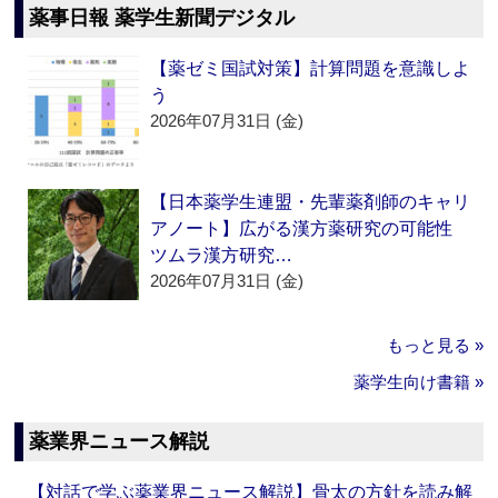
薬事日報 薬学生新聞デジタル
【薬ゼミ国試対策】計算問題を意識しよ
う
2026年07月31日 (金)
【日本薬学生連盟・先輩薬剤師のキャリ
アノート】広がる漢方薬研究の可能性
ツムラ漢方研究…
2026年07月31日 (金)
もっと見る »
薬学生向け書籍 »
薬業界ニュース解説
【対話で学ぶ薬業界ニュース解説】骨太の方針を読み解