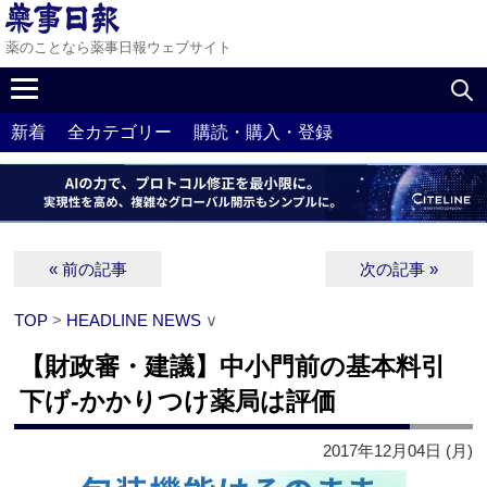
薬のことなら薬事日報ウェブサイト
新着
全カテゴリー
購読・購入・登録
« 前の記事
次の記事 »
TOP
>
HEADLINE NEWS
∨
【財政審・建議】中小門前の基本料引
下げ‐かかりつけ薬局は評価
2017年12月04日 (月)