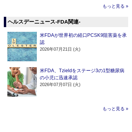
もっと見る »
ヘルスデーニュース‐FDA関連‐
米FDAが世界初の経口PCSK9阻害薬を承
認
2026年07月21日 (火)
米FDA、Tzieldをステージ3の1型糖尿病
の小児に迅速承認
2026年07月07日 (火)
もっと見る »