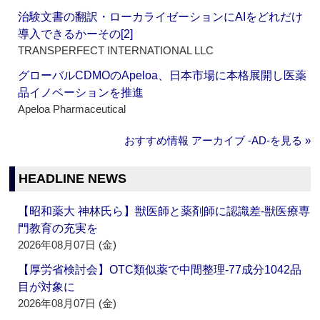
治験文書の翻訳・ローカライゼーションにAIをどれだけ
導入できるかーその[2]
TRANSPERFECT INTERNATIONAL LLC
グローバルCDMOのApeloa、日本市場に本格展開し医薬
品イノベーションを推進
Apeloa Pharmaceutical
おすすめ情報 アーカイブ ‐AD‐を見る »
HEADLINE NEWS
【昭和薬大 神林氏ら】獣医師と薬剤師に認識差‐獣医療専
門教育の充実を
2026年08月07日 (金)
【厚労省検討会】OTC類似薬で中間整理‐77成分1042品
目が対象に
2026年08月07日 (金)