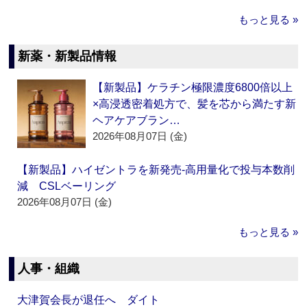
もっと見る »
新薬・新製品情報
【新製品】ケラチン極限濃度6800倍以上
×高浸透密着処方で、髪を芯から満たす新
ヘアケアブラン…
2026年08月07日 (金)
【新製品】ハイゼントラを新発売‐高用量化で投与本数削
減 CSLベーリング
2026年08月07日 (金)
もっと見る »
人事・組織
大津賀会長が退任へ ダイト