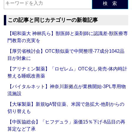
検 索
この記事と同じカテゴリーの新着記事
【昭和薬大 神林氏ら】獣医師と薬剤師に認識差‐獣医療専
門教育の充実を
【厚労省検討会】OTC類似薬で中間整理‐77成分1042品
目が対象に
【アリナミン製薬】「ロゼレム」OTC化し発売‐体内時計
整える睡眠改善薬
【バイタルネット】神奈川新拠点が業務開始‐3PL専用物
流施設
【大塚製薬】新規IgA腎症薬、米国で急拡大‐他剤からの
切り替えも
【中医協総会】「ヒフデュラ」薬価15％下げ‐8品目の再
算定など了承