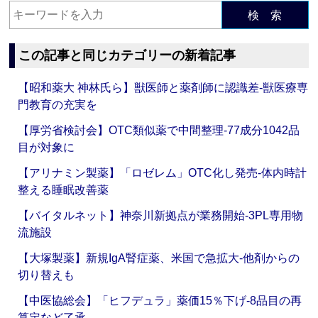
検 索
この記事と同じカテゴリーの新着記事
【昭和薬大 神林氏ら】獣医師と薬剤師に認識差‐獣医療専
門教育の充実を
【厚労省検討会】OTC類似薬で中間整理‐77成分1042品
目が対象に
【アリナミン製薬】「ロゼレム」OTC化し発売‐体内時計
整える睡眠改善薬
【バイタルネット】神奈川新拠点が業務開始‐3PL専用物
流施設
【大塚製薬】新規IgA腎症薬、米国で急拡大‐他剤からの
切り替えも
【中医協総会】「ヒフデュラ」薬価15％下げ‐8品目の再
算定など了承