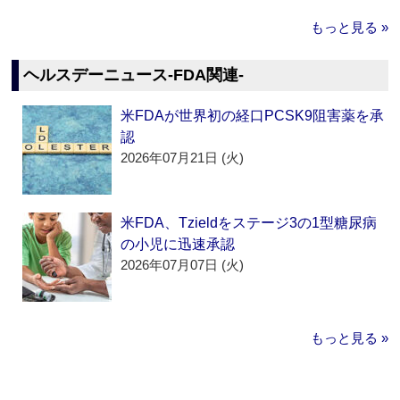
もっと見る »
ヘルスデーニュース‐FDA関連‐
米FDAが世界初の経口PCSK9阻害薬を承
認
2026年07月21日 (火)
米FDA、Tzieldをステージ3の1型糖尿病
の小児に迅速承認
2026年07月07日 (火)
もっと見る »