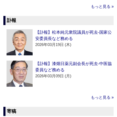
もっと見る »
訃報
【訃報】松本純元衆院議員が死去‐国家公
安委員長など務める
2026年03月19日 (木)
【訃報】漆畑日薬元副会長が死去‐中医協
委員など務める
2026年03月09日 (月)
もっと見る »
寄稿