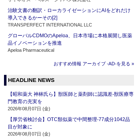
治験文書の翻訳・ローカライゼーションにAIをどれだけ
導入できるかーその[2]
TRANSPERFECT INTERNATIONAL LLC
グローバルCDMOのApeloa、日本市場に本格展開し医薬
品イノベーションを推進
Apeloa Pharmaceutical
おすすめ情報 アーカイブ ‐AD‐を見る »
HEADLINE NEWS
【昭和薬大 神林氏ら】獣医師と薬剤師に認識差‐獣医療専
門教育の充実を
2026年08月07日 (金)
【厚労省検討会】OTC類似薬で中間整理‐77成分1042品
目が対象に
2026年08月07日 (金)