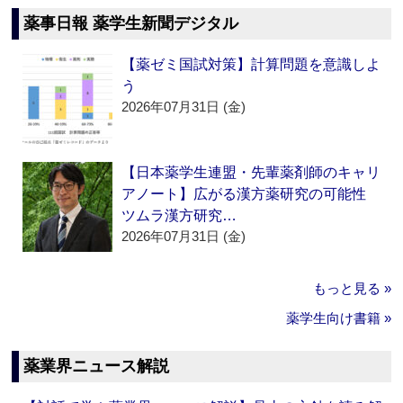
薬事日報 薬学生新聞デジタル
【薬ゼミ国試対策】計算問題を意識しよ
う
2026年07月31日 (金)
【日本薬学生連盟・先輩薬剤師のキャリ
アノート】広がる漢方薬研究の可能性
ツムラ漢方研究…
2026年07月31日 (金)
もっと見る »
薬学生向け書籍 »
薬業界ニュース解説