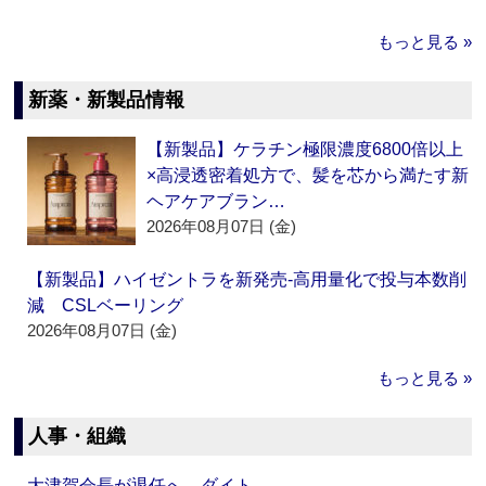
もっと見る »
新薬・新製品情報
【新製品】ケラチン極限濃度6800倍以上
×高浸透密着処方で、髪を芯から満たす新
ヘアケアブラン…
2026年08月07日 (金)
【新製品】ハイゼントラを新発売‐高用量化で投与本数削
減 CSLベーリング
2026年08月07日 (金)
もっと見る »
人事・組織
大津賀会長が退任へ ダイト