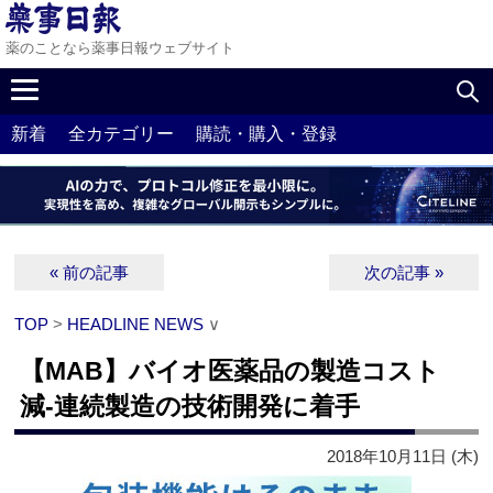
薬のことなら薬事日報ウェブサイト
新着
全カテゴリー
購読・購入・登録
« 前の記事
次の記事 »
TOP
>
HEADLINE NEWS
∨
【MAB】バイオ医薬品の製造コスト
減‐連続製造の技術開発に着手
2018年10月11日 (木)