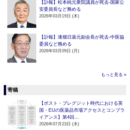
【訃報】松本純元衆院議員が死去‐国家公
安委員長など務める
2026年03月19日 (木)
【訃報】漆畑日薬元副会長が死去‐中医協
委員など務める
2026年03月09日 (月)
もっと見る »
寄稿
【ポスト・ブレグジット時代における英
国・EUの医薬品市場アクセスとコンプラ
イアンス】第4回…
2026年07月23日 (木)