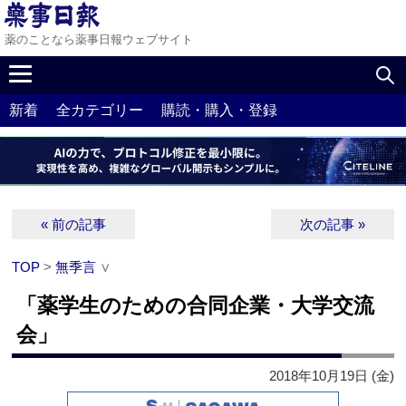
薬のことなら薬事日報ウェブサイト
新着
全カテゴリー
購読・購入・登録
« 前の記事
次の記事 »
TOP
>
無季言
∨
「薬学生のための合同企業・大学交流
会」
2018年10月19日 (金)