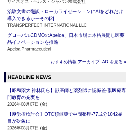
サイネオス・ヘルス・ジャパン株式会社
治験文書の翻訳・ローカライゼーションにAIをどれだけ
導入できるかーその[2]
TRANSPERFECT INTERNATIONAL LLC
グローバルCDMOのApeloa、日本市場に本格展開し医薬
品イノベーションを推進
Apeloa Pharmaceutical
おすすめ情報 アーカイブ ‐AD‐を見る »
HEADLINE NEWS
【昭和薬大 神林氏ら】獣医師と薬剤師に認識差‐獣医療専
門教育の充実を
2026年08月07日 (金)
【厚労省検討会】OTC類似薬で中間整理‐77成分1042品
目が対象に
2026年08月07日 (金)