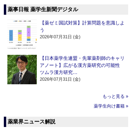
薬事日報 薬学生新聞デジタル
【薬ゼミ国試対策】計算問題を意識しよ
う
2026年07月31日 (金)
【日本薬学生連盟・先輩薬剤師のキャリ
アノート】広がる漢方薬研究の可能性
ツムラ漢方研究…
2026年07月31日 (金)
もっと見る »
薬学生向け書籍 »
薬業界ニュース解説