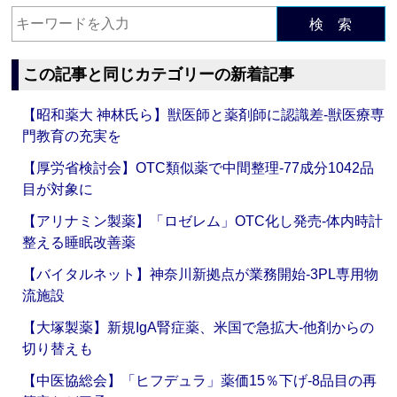
検 索
この記事と同じカテゴリーの新着記事
【昭和薬大 神林氏ら】獣医師と薬剤師に認識差‐獣医療専
門教育の充実を
【厚労省検討会】OTC類似薬で中間整理‐77成分1042品
目が対象に
【アリナミン製薬】「ロゼレム」OTC化し発売‐体内時計
整える睡眠改善薬
【バイタルネット】神奈川新拠点が業務開始‐3PL専用物
流施設
【大塚製薬】新規IgA腎症薬、米国で急拡大‐他剤からの
切り替えも
【中医協総会】「ヒフデュラ」薬価15％下げ‐8品目の再