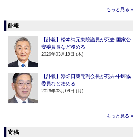
もっと見る »
訃報
【訃報】松本純元衆院議員が死去‐国家公
安委員長など務める
2026年03月19日 (木)
【訃報】漆畑日薬元副会長が死去‐中医協
委員など務める
2026年03月09日 (月)
もっと見る »
寄稿