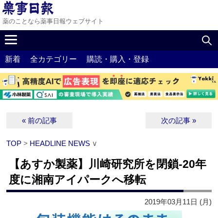
薬のことなら薬事日報ウェブサイト
新着
全カテゴリー
購読・購入・登録
« 前の記事
次の記事 »
TOP
>
HEADLINE NEWS
∨
【あすか製薬】川崎研究所を閉鎖‐20年
度に湘南アイパークへ移転
2019年03月11日 (月)