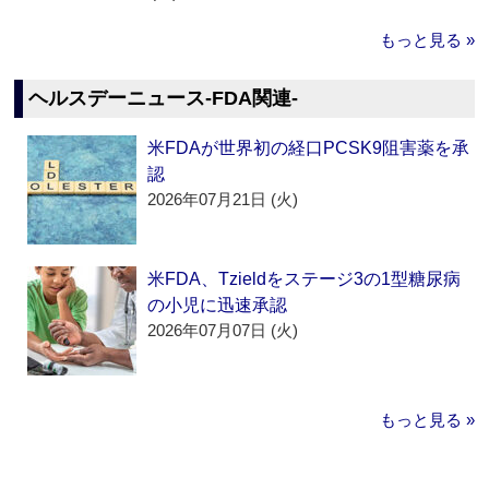
もっと見る »
ヘルスデーニュース‐FDA関連‐
米FDAが世界初の経口PCSK9阻害薬を承
認
2026年07月21日 (火)
米FDA、Tzieldをステージ3の1型糖尿病
の小児に迅速承認
2026年07月07日 (火)
もっと見る »