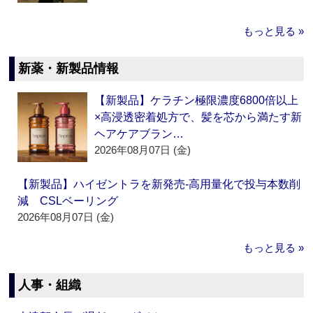
もっと見る »
新薬・新製品情報
【新製品】ケラチン極限濃度6800倍以上
×高浸透密着処方で、髪を芯から満たす新
ヘアケアブラン…
2026年08月07日 (金)
【新製品】ハイゼントラを新発売‐高用量化で投与本数削
減 CSLベーリング
2026年08月07日 (金)
もっと見る »
人事・組織