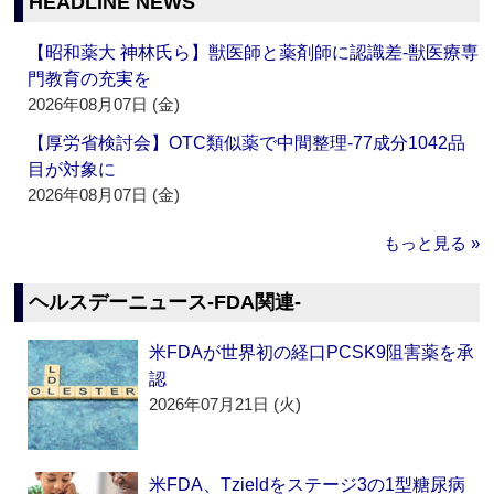
HEADLINE NEWS
【昭和薬大 神林氏ら】獣医師と薬剤師に認識差‐獣医療専
門教育の充実を
2026年08月07日 (金)
【厚労省検討会】OTC類似薬で中間整理‐77成分1042品
目が対象に
2026年08月07日 (金)
もっと見る »
ヘルスデーニュース‐FDA関連‐
米FDAが世界初の経口PCSK9阻害薬を承
認
2026年07月21日 (火)
米FDA、Tzieldをステージ3の1型糖尿病