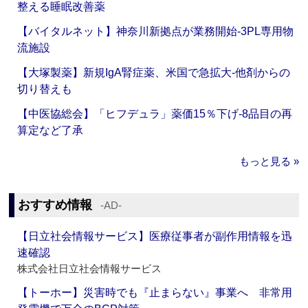
整える睡眠改善薬
【バイタルネット】神奈川新拠点が業務開始‐3PL専用物
流施設
【大塚製薬】新規IgA腎症薬、米国で急拡大‐他剤からの
切り替えも
【中医協総会】「ヒフデュラ」薬価15％下げ‐8品目の再
算定など了承
もっと見る »
おすすめ情報
‐AD‐
【日立社会情報サービス】医療従事者が副作用情報を迅
速確認
株式会社日立社会情報サービス
【トーホー】災害時でも『止まらない』事業へ 非常用