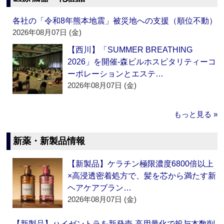
各社の「令和8年熊本地震」被災地への支援（順位不動）
2026年08月07日 (金)
【西川】「SUMMER BREATHING
2026」を開催‐森ビルホスピタリティーコ
ーポレーションとエステ…
2026年08月07日 (金)
もっと見る »
新薬・新製品情報
【新製品】ケラチン極限濃度6800倍以上
×高浸透密着処方で、髪を芯から満たす新
ヘアケアブラン…
2026年08月07日 (金)
【新製品】ハイゼントラを新発売‐高用量化で投与本数削