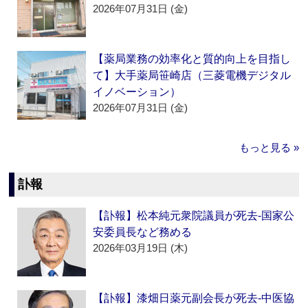
2026年07月31日 (金)
【薬局業務の効率化と質的向上を目指し
て】大手薬局笹崎店（三菱電機デジタル
イノベーション）
2026年07月31日 (金)
もっと見る »
訃報
【訃報】松本純元衆院議員が死去‐国家公
安委員長など務める
2026年03月19日 (木)
【訃報】漆畑日薬元副会長が死去‐中医協