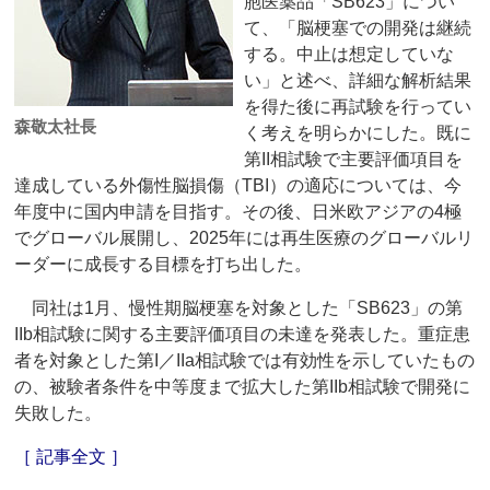
胞医薬品「SB623」につい
て、「脳梗塞での開発は継続
する。中止は想定していな
い」と述べ、詳細な解析結果
を得た後に再試験を行ってい
森敬太社長
く考えを明らかにした。既に
第II相試験で主要評価項目を
達成している外傷性脳損傷（TBI）の適応については、今
年度中に国内申請を目指す。その後、日米欧アジアの4極
でグローバル展開し、2025年には再生医療のグローバルリ
ーダーに成長する目標を打ち出した。
同社は1月、慢性期脳梗塞を対象とした「SB623」の第
IIb相試験に関する主要評価項目の未達を発表した。重症患
者を対象とした第I／IIa相試験では有効性を示していたもの
の、被験者条件を中等度まで拡大した第IIb相試験で開発に
失敗した。
［ 記事全文 ］