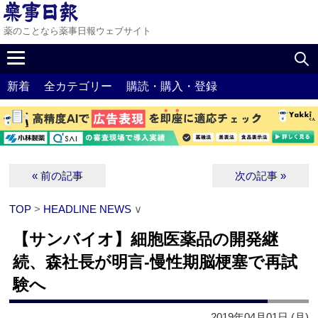
薬のことなら薬事日報ウェブサイト
新着
全カテゴリー
購読・購入・登録
« 前の記事
次の記事 »
TOP
>
HEADLINE NEWS
∨
【サンバイオ】細胞医薬品の開発継
続、森社長が明言‐慢性期脳梗塞で再試
験へ
2019年04月01日 (月)