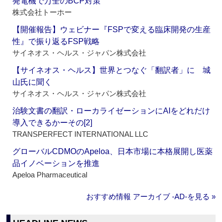
発電機で万全のBCP対策
株式会社トーホー
【開催報告】ウェビナー『FSPで変える臨床開発の生産
性』で振り返るFSP戦略
サイネオス・ヘルス・ジャパン株式会社
【サイネオス・ヘルス】世界とつなぐ「翻訳者」に 城
山氏に聞く
サイネオス・ヘルス・ジャパン株式会社
治験文書の翻訳・ローカライゼーションにAIをどれだけ
導入できるかーその[2]
TRANSPERFECT INTERNATIONAL LLC
グローバルCDMOのApeloa、日本市場に本格展開し医薬
品イノベーションを推進
Apeloa Pharmaceutical
おすすめ情報 アーカイブ ‐AD‐を見る »