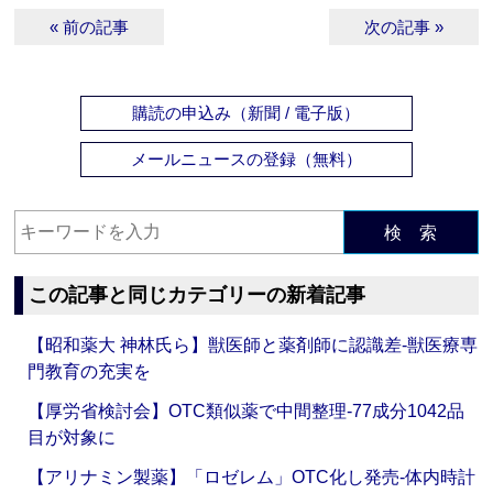
« 前の記事
次の記事 »
購読の申込み（新聞 / 電子版）
メールニュースの登録（無料）
検 索
この記事と同じカテゴリーの新着記事
【昭和薬大 神林氏ら】獣医師と薬剤師に認識差‐獣医療専
門教育の充実を
【厚労省検討会】OTC類似薬で中間整理‐77成分1042品
目が対象に
【アリナミン製薬】「ロゼレム」OTC化し発売‐体内時計