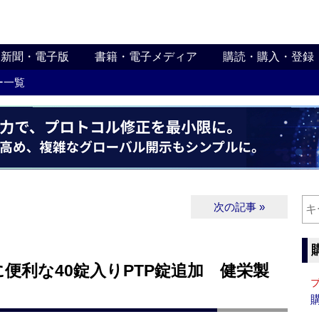
新聞・電子版
書籍・電子メディア
購読・購入・登録
ー一覧
次の記事 »
便利な40錠入りPTP錠追加 健栄製