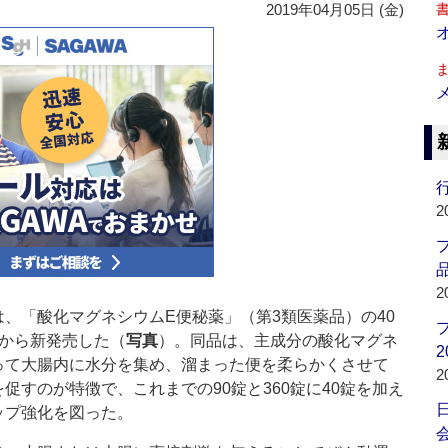
2019年04月05日 (金)
行
2
品
2
、「酸化マグネシウムE便秘薬」（第3類医薬品）の40
日から新発売した（
写真
）。同品は、主成分の酸化マグネ
2
って大腸内に水分を集め、溜まった便を柔らかくさせて
2
促すのが特徴で、これまでの90錠と360錠に40錠を加え
ップ強化を図った。
会