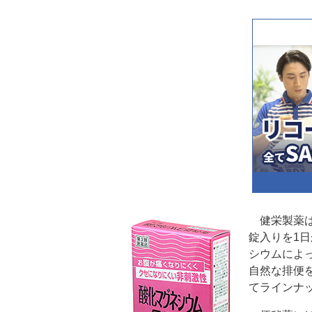
健栄製薬は
錠入りを1
シウムによ
自然な排便を
てラインナ