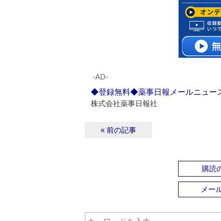
‐AD‐
◆登録無料◆薬事日報メールニュー
株式会社薬事日報社
« 前の記事
購読の
メー