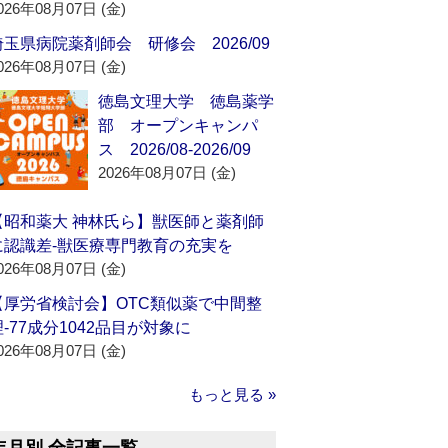
026年08月07日 (金)
埼玉県病院薬剤師会 研修会 2026/09
026年08月07日 (金)
徳島文理大学 徳島薬学
部 オープンキャンパ
ス 2026/08-2026/09
2026年08月07日 (金)
【昭和薬大 神林氏ら】獣医師と薬剤師
に認識差‐獣医療専門教育の充実を
026年08月07日 (金)
【厚労省検討会】OTC類似薬で中間整
理‐77成分1042品目が対象に
026年08月07日 (金)
もっと見る »