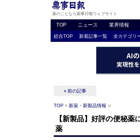
薬のことなら薬事日報ウェブサイト
TOP
ニュース
業界情報
総合TOP
新着記事一覧
全カテゴリ
« 前の記事
TOP
>
新薬・新製品情報
∨
【新製品】好評の便秘薬に
薬