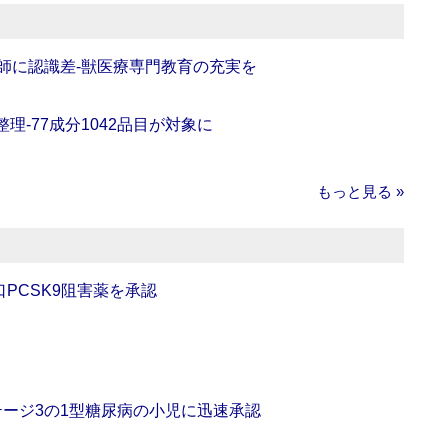
師に認識差‐獣医療専門教育の充実を
理‐77成分1042品目が対象に
もっと見る »
口PCSK9阻害薬を承認
をステージ3の1型糖尿病の小児に迅速承認