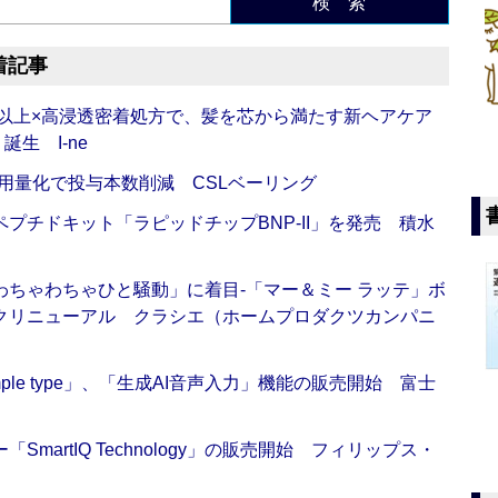
検 索
着記事
倍以上×高浸透密着処方で、髪を芯から満たす新ヘアケア
生 I-ne
用量化で投与本数削減 CSLベーリング
プチドキット「ラピッドチップBNP-II」を発売 積水
ちゃわちゃひと騒動」に着目‐「マー＆ミー ラッテ」ボ
クリニューアル クラシエ（ホームプロダクツカンパニ
 Simple type」、「生成AI音声入力」機能の販売開始 富士
artIQ Technology」の販売開始 フィリップス・