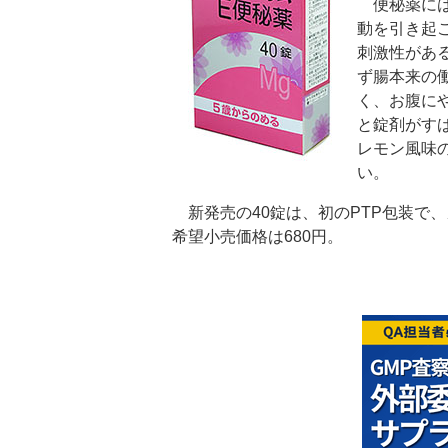
便秘薬には
動を引き起
刺激性があ
ず腸本来の
く、お腹に
と錠剤がす
レモン風味
い。
新発売の40錠は、初のPTP包装で
希望小売価格は680円。