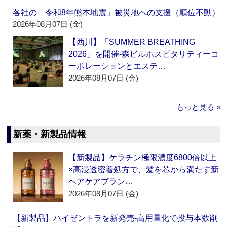
各社の「令和8年熊本地震」被災地への支援（順位不動）
2026年08月07日 (金)
【西川】「SUMMER BREATHING
2026」を開催‐森ビルホスピタリティーコ
ーポレーションとエステ…
2026年08月07日 (金)
もっと見る »
新薬・新製品情報
【新製品】ケラチン極限濃度6800倍以上
×高浸透密着処方で、髪を芯から満たす新
ヘアケアブラン…
2026年08月07日 (金)
【新製品】ハイゼントラを新発売‐高用量化で投与本数削