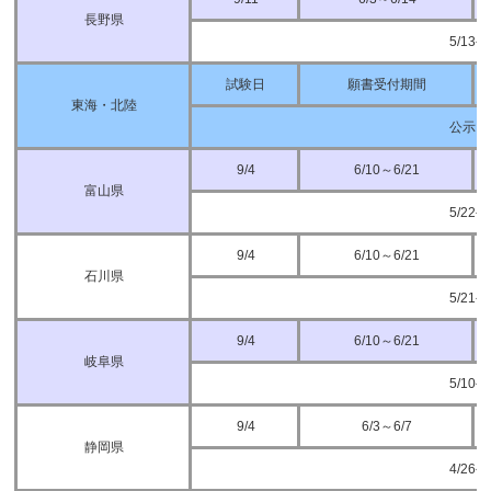
長野県
5/13
試験日
願書受付期間
東海・北陸
公示日
9/4
6/10～6/21
富山県
5/22
9/4
6/10～6/21
石川県
5/21
9/4
6/10～6/21
岐阜県
5/10
9/4
6/3～6/7
静岡県
4/26