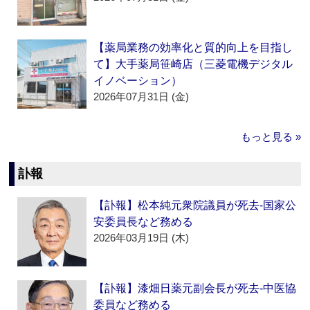
【薬局業務の効率化と質的向上を目指し
て】大手薬局笹崎店（三菱電機デジタル
イノベーション）
2026年07月31日 (金)
もっと見る »
訃報
【訃報】松本純元衆院議員が死去‐国家公
安委員長など務める
2026年03月19日 (木)
【訃報】漆畑日薬元副会長が死去‐中医協
委員など務める