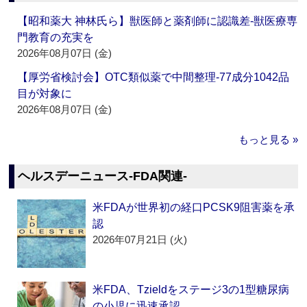
【昭和薬大 神林氏ら】獣医師と薬剤師に認識差‐獣医療専
門教育の充実を
2026年08月07日 (金)
【厚労省検討会】OTC類似薬で中間整理‐77成分1042品
目が対象に
2026年08月07日 (金)
もっと見る »
ヘルスデーニュース‐FDA関連‐
米FDAが世界初の経口PCSK9阻害薬を承
認
2026年07月21日 (火)
米FDA、Tzieldをステージ3の1型糖尿病
の小児に迅速承認