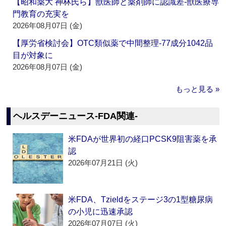
【昭和薬大 神林氏ら】獣医師と薬剤師に認識差‐獣医療専
門教育の充実を
2026年08月07日 (金)
【厚労省検討会】OTC類似薬で中間整理‐77成分1042品
目が対象に
2026年08月07日 (金)
もっと見る »
ヘルスデーニュース‐FDA関連‐
米FDAが世界初の経口PCSK9阻害薬を承
認
2026年07月21日 (火)
米FDA、Tzieldをステージ3の1型糖尿病
の小児に迅速承認
2026年07月07日 (火)