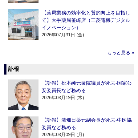
【薬局業務の効率化と質的向上を目指し
て】大手薬局笹崎店（三菱電機デジタル
イノベーション）
2026年07月31日 (金)
もっと見る »
訃報
【訃報】松本純元衆院議員が死去‐国家公
安委員長など務める
2026年03月19日 (木)
【訃報】漆畑日薬元副会長が死去‐中医協
委員など務める
2026年03月09日 (月)