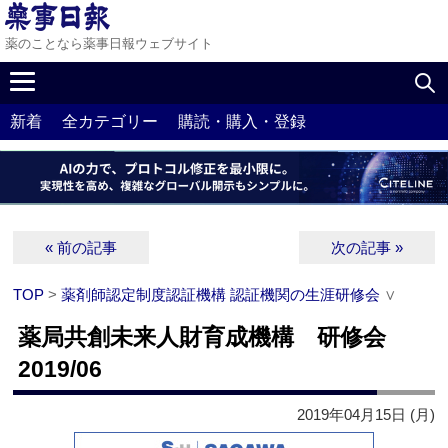
薬のことなら薬事日報ウェブサイト
新着
全カテゴリー
購読・購入・登録
« 前の記事
次の記事 »
TOP
>
薬剤師認定制度認証機構 認証機関の生涯研修会
∨
薬局共創未来人財育成機構 研修会
2019/06
2019年04月15日 (月)