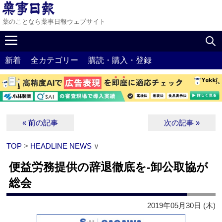
薬のことなら薬事日報ウェブサイト
新着
全カテゴリー
購読・購入・登録
« 前の記事
次の記事 »
TOP
>
HEADLINE NEWS
∨
便益労務提供の辞退徹底を‐卸公取協が
総会
2019年05月30日 (木)