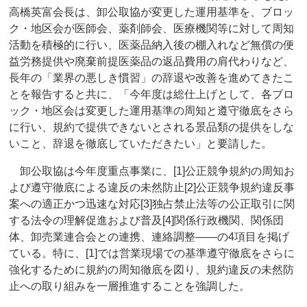
高橋英富会長は、卸公取協が変更した運用基準を、ブロッ
ク・地区会が医師会、薬剤師会、医療機関等に対して周知
活動を積極的に行い、医薬品納入後の棚入れなど無償の便
益労務提供や廃棄前提医薬品の返品費用の肩代わりなど、
長年の「業界の悪しき慣習」の辞退や改善を進めてきたこ
とを報告すると共に、「今年度は総仕上げとして、各ブロ
ック・地区会は変更した運用基準の周知と遵守徹底をさら
に行い、規約で提供できないとされる景品類の提供をしな
いこと、辞退を徹底していただきたい」と要請した。
卸公取協は今年度重点事業に、[1]公正競争規約の周知お
よび遵守徹底による違反の未然防止[2]公正競争規約違反事
案への適正かつ迅速な対応[3]独占禁止法等の公正取引に関
する法令の理解促進および普及[4]関係行政機関、関係団
体、卸売業連合会との連携、連絡調整――の4項目を掲げ
ている。特に、[1]では営業現場での基準遵守徹底をさらに
強化するために規約の周知徹底を図り、規約違反の未然防
止への取り組みを一層推進することを強調した。