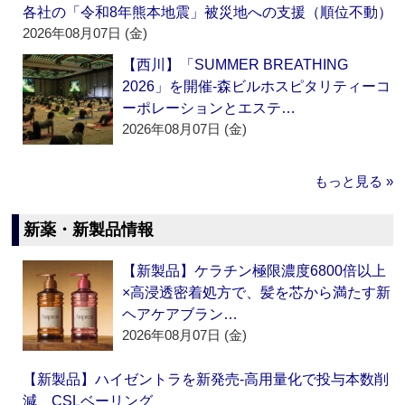
各社の「令和8年熊本地震」被災地への支援（順位不動）
2026年08月07日 (金)
【西川】「SUMMER BREATHING
2026」を開催‐森ビルホスピタリティーコ
ーポレーションとエステ…
2026年08月07日 (金)
もっと見る »
新薬・新製品情報
【新製品】ケラチン極限濃度6800倍以上
×高浸透密着処方で、髪を芯から満たす新
ヘアケアブラン…
2026年08月07日 (金)
【新製品】ハイゼントラを新発売‐高用量化で投与本数削
減 CSLベーリング