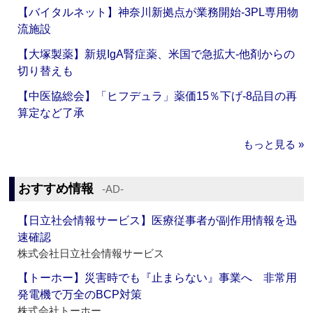
【バイタルネット】神奈川新拠点が業務開始‐3PL専用物
流施設
【大塚製薬】新規IgA腎症薬、米国で急拡大‐他剤からの
切り替えも
【中医協総会】「ヒフデュラ」薬価15％下げ‐8品目の再
算定など了承
もっと見る »
おすすめ情報
‐AD‐
【日立社会情報サービス】医療従事者が副作用情報を迅
速確認
株式会社日立社会情報サービス
【トーホー】災害時でも『止まらない』事業へ 非常用
発電機で万全のBCP対策
株式会社トーホー