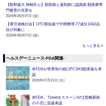
【昭和薬大 神林氏ら】獣医師と薬剤師に認識差‐獣医療専
門教育の充実を
2026年08月07日 (金)
【厚労省検討会】OTC類似薬で中間整理‐77成分1042品
目が対象に
2026年08月07日 (金)
もっと見る »
ヘルスデーニュース‐FDA関連‐
米FDAが世界初の経口PCSK9阻害薬を承
認
2026年07月21日 (火)
米FDA、Tzieldをステージ3の1型糖尿病
の小児に迅速承認