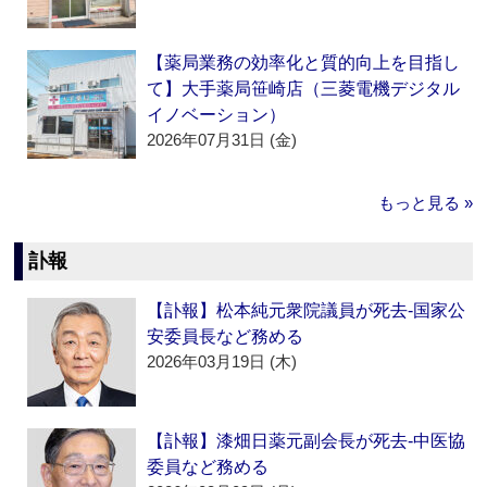
【薬局業務の効率化と質的向上を目指し
て】大手薬局笹崎店（三菱電機デジタル
イノベーション）
2026年07月31日 (金)
もっと見る »
訃報
【訃報】松本純元衆院議員が死去‐国家公
安委員長など務める
2026年03月19日 (木)
【訃報】漆畑日薬元副会長が死去‐中医協
委員など務める