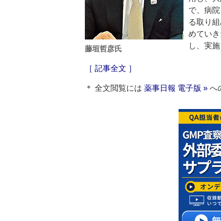
で、病院
る取り組
めていき
し、実施
藤垣哲彦氏
［ 記事全文 ］
＊ 全文閲覧には
薬事日報 電子版 »
へ