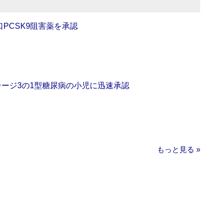
口PCSK9阻害薬を承認
をステージ3の1型糖尿病の小児に迅速承認
もっと見る »