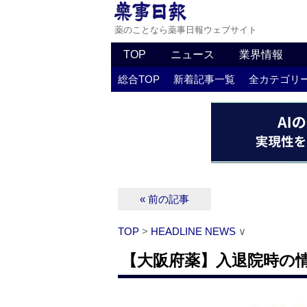
薬のことなら薬事日報ウェブサイト
TOP
ニュース
業界情報
総合TOP
新着記事一覧
全カテゴリ
« 前の記事
TOP
>
HEADLINE NEWS
∨
【大阪府薬】入退院時の