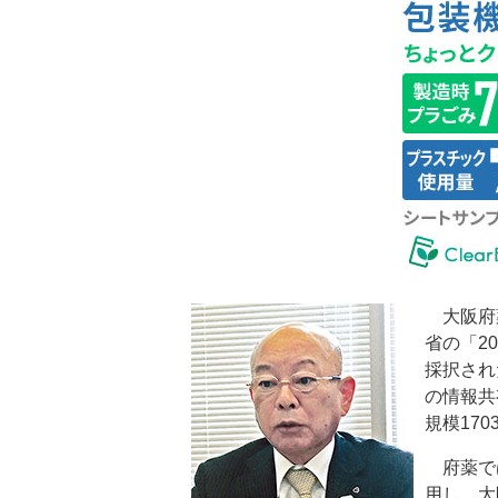
大阪府薬
省の「2
採択され
の情報共
規模170
府薬で
用し、大