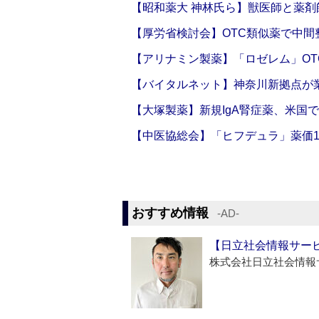
【昭和薬大 神林氏ら】獣医師と薬剤
【厚労省検討会】OTC類似薬で中間整
【アリナミン製薬】「ロゼレム」OT
【バイタルネット】神奈川新拠点が業
【大塚製薬】新規IgA腎症薬、米国
【中医協総会】「ヒフデュラ」薬価1
おすすめ情報
‐AD‐
【日立社会情報サー
株式会社日立社会情報