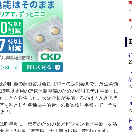
行
2
品
剤師会の藤垣哲彦会長は10日の定例会見で、厚生労働
2
019年度薬局の連携体制整備のための検討モデル事業」に
たことを報告した。大阪府薬が実施するのは「入退院時
2
有を軸とした各種薬学的管理の提案検討事業」で、予算
2
3万円。
は昨年度に「患者のための薬局ビジョン推進事業」を活
会
阪府下3地域（堺市域、天王寺区区域、南河内区域）