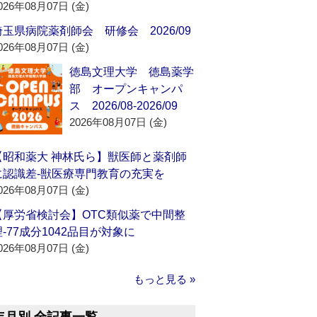
026年08月07日 (金)
埼玉県病院薬剤師会 研修会 2026/09
026年08月07日 (金)
徳島文理大学 徳島薬学
部 オープンキャンパ
ス 2026/08-2026/09
2026年08月07日 (金)
【昭和薬大 神林氏ら】獣医師と薬剤師
に認識差‐獣医療専門教育の充実を
026年08月07日 (金)
【厚労省検討会】OTC類似薬で中間整
理‐77成分1042品目が対象に
026年08月07日 (金)
もっと見る »