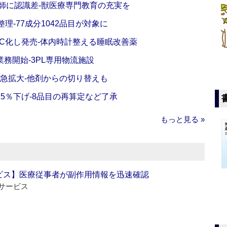
師に認識差‐獣医療専門教育の充実を
理‐77成分1042品目が対象に
C化し発売‐体内時計整える睡眠改善薬
務開始‐3PL専用物流施設
で急拡大‐他剤からの切り替えも
5％下げ‐8品目の再算定など了承
もっと見る »
ビス】医療従事者が副作用情報を迅速確認
サービス