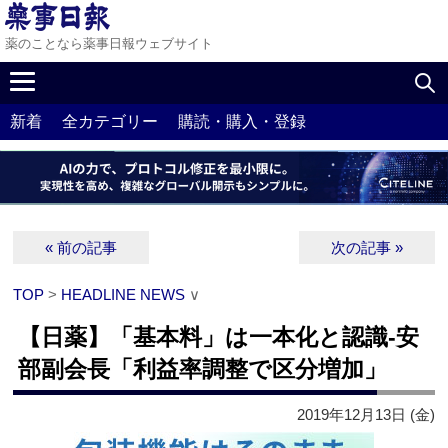
薬のことなら薬事日報ウェブサイト
新着
全カテゴリー
購読・購入・登録
« 前の記事
次の記事 »
TOP
>
HEADLINE NEWS
∨
【日薬】「基本料」は一本化と認識‐安
部副会長「利益率調整で区分増加」
2019年12月13日 (金)