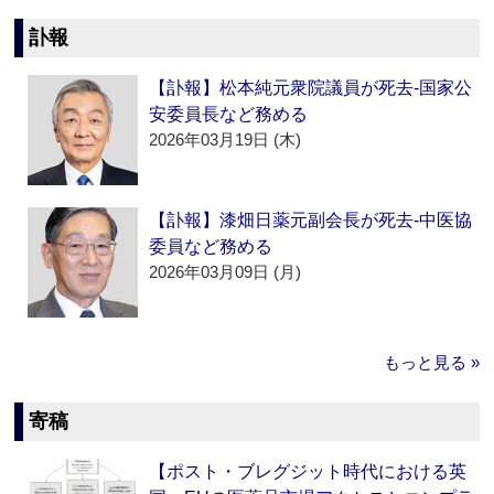
訃報
【訃報】松本純元衆院議員が死去‐国家公
安委員長など務める
2026年03月19日 (木)
【訃報】漆畑日薬元副会長が死去‐中医協
委員など務める
2026年03月09日 (月)
もっと見る »
寄稿
【ポスト・ブレグジット時代における英