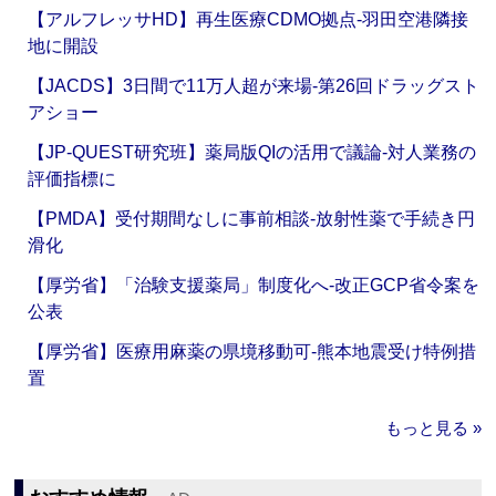
【アルフレッサHD】再生医療CDMO拠点‐羽田空港隣接
地に開設
【JACDS】3日間で11万人超が来場‐第26回ドラッグスト
アショー
【JP-QUEST研究班】薬局版QIの活用で議論‐対人業務の
評価指標に
【PMDA】受付期間なしに事前相談‐放射性薬で手続き円
滑化
【厚労省】「治験支援薬局」制度化へ‐改正GCP省令案を
公表
【厚労省】医療用麻薬の県境移動可‐熊本地震受け特例措
置
もっと見る »