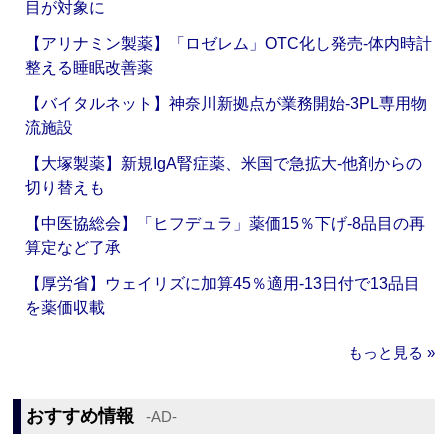
目が対象に
【アリナミン製薬】「ロゼレム」OTC化し発売‐体内時計
整える睡眠改善薬
【バイタルネット】神奈川新拠点が業務開始‐3PL専用物
流施設
【大塚製薬】新規IgA腎症薬、米国で急拡大‐他剤からの
切り替えも
【中医協総会】「ヒフデュラ」薬価15％下げ‐8品目の再
算定など了承
【厚労省】ウェイリズに加算45％適用‐13日付で13品目
を薬価収載
もっと見る »
おすすめ情報
‐AD‐