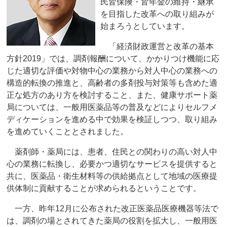
民皆保険・皆年金の維持・継承
を目指した改革への取り組みが
始まろうとしています。
「経済財政運営と改革の基本
方針2019」では、調剤報酬について、かかりつけ機能に応
じた適切な評価や対物中心の業務から対人中心の業務への
構造的転換の推進と、高齢者の多剤投与対策等も含めた適
正な処方のあり方を検討すること、また、健康サポート薬
局については、一般用医薬品等の普及などによりセルフメ
ディケーションを進める中で効果を検証しつつ、取り組み
を進めていくこととされました。
薬剤師・薬局には、患者、住民との関わりの高い対人中
心の業務に転換し、必要かつ適切なサービスを提供すると
共に、医薬品・衛生材料等の供給拠点として地域の医療提
供体制に貢献することが求められるということです。
一方、昨年12月に公布された改正医薬品医療機器等法で
は、調剤の場とされてきた薬局の役割を拡大し、一般用医