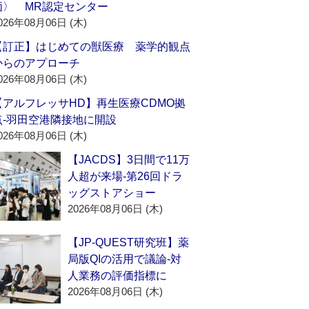
価〉 MR認定センター
026年08月06日 (木)
【訂正】はじめての獣医療 薬学的観点
からのアプローチ
026年08月06日 (木)
【アルフレッサHD】再生医療CDMO拠
点‐羽田空港隣接地に開設
026年08月06日 (木)
【JACDS】3日間で11万
人超が来場‐第26回ドラ
ッグストアショー
2026年08月06日 (木)
【JP-QUEST研究班】薬
局版QIの活用で議論‐対
人業務の評価指標に
2026年08月06日 (木)