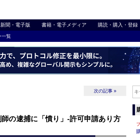
新聞・電子版
書籍・電子メディア
購読・購入・登録
ー一覧
次の記事 »
剤師の逮捕に「憤り」‐許可申請あり方