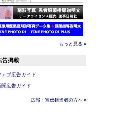
もっと見る »
広告掲載
ウェブ広告ガイド
新聞広告ガイド
広報・宣伝担当者の方へ »