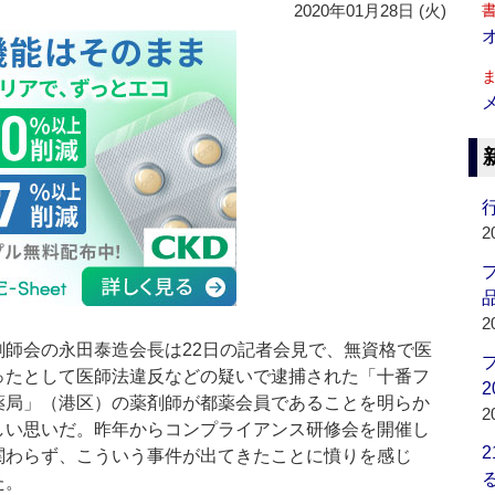
2020年01月28日 (火)
行
2
品
2
師会の永田泰造会長は22日の記者会見で、無資格で医
ったとして医師法違反などの疑いで逮捕された「十番フ
2
薬局」（港区）の薬剤師が都薬会員であることを明らか
2
しい思いだ。昨年からコンプライアンス研修会を開催し
関わらず、こういう事件が出てきたことに憤りを感じ
た。