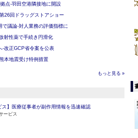
O拠点‐羽田空港隣接地に開設
‐第26回ドラッグストアショー
活用で議論‐対人業務の評価指標に
‐放射性薬で手続き円滑化
‐改正GCP省令案を公表
‐熊本地震受け特例措置
もっと見る »
ビス】医療従事者が副作用情報を迅速確認
サービス