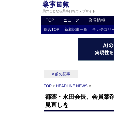
薬のことなら薬事日報ウェブサイト
TOP
ニュース
業界情報
総合TOP
新着記事一覧
全カテゴリ
« 前の記事
TOP
>
HEADLINE NEWS
∨
都薬・永田会長、会員薬
見直しを