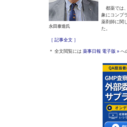
都薬では、
象にコンプ
薬剤師に関
永田泰造氏
た。
［ 記事全文 ］
＊ 全文閲覧には
薬事日報 電子版 »
へ