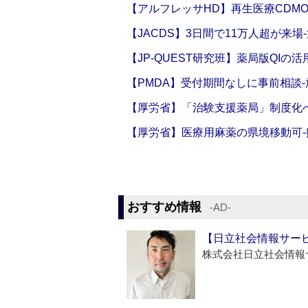
【アルフレッサHD】再生医療CDM
【JACDS】3日間で11万人超が来場
【JP-QUEST研究班】薬局版QIの
【PMDA】受付期間なしに事前相談
【厚労省】「治験支援薬局」制度化へ
【厚労省】医療用麻薬の県境移動可
おすすめ情報
‐AD‐
【日立社会情報サー
株式会社日立社会情報