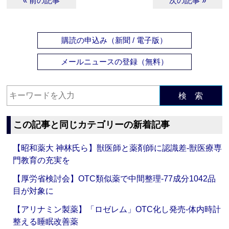
« 前の記事
次の記事 »
購読の申込み（新聞 / 電子版）
メールニュースの登録（無料）
検 索
この記事と同じカテゴリーの新着記事
【昭和薬大 神林氏ら】獣医師と薬剤師に認識差‐獣医療専
門教育の充実を
【厚労省検討会】OTC類似薬で中間整理‐77成分1042品
目が対象に
【アリナミン製薬】「ロゼレム」OTC化し発売‐体内時計
整える睡眠改善薬