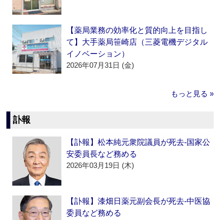
【薬局業務の効率化と質的向上を目指し
て】大手薬局笹崎店（三菱電機デジタル
イノベーション）
2026年07月31日 (金)
もっと見る »
訃報
【訃報】松本純元衆院議員が死去‐国家公
安委員長など務める
2026年03月19日 (木)
【訃報】漆畑日薬元副会長が死去‐中医協
委員など務める