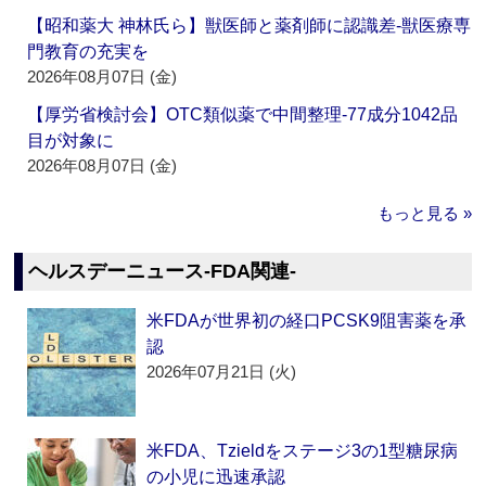
【昭和薬大 神林氏ら】獣医師と薬剤師に認識差‐獣医療専
門教育の充実を
2026年08月07日 (金)
【厚労省検討会】OTC類似薬で中間整理‐77成分1042品
目が対象に
2026年08月07日 (金)
もっと見る »
ヘルスデーニュース‐FDA関連‐
米FDAが世界初の経口PCSK9阻害薬を承
認
2026年07月21日 (火)
米FDA、Tzieldをステージ3の1型糖尿病
の小児に迅速承認