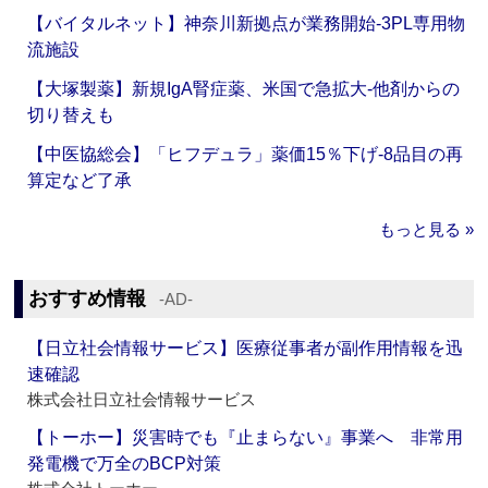
【バイタルネット】神奈川新拠点が業務開始‐3PL専用物
流施設
【大塚製薬】新規IgA腎症薬、米国で急拡大‐他剤からの
切り替えも
【中医協総会】「ヒフデュラ」薬価15％下げ‐8品目の再
算定など了承
もっと見る »
おすすめ情報
‐AD‐
【日立社会情報サービス】医療従事者が副作用情報を迅
速確認
株式会社日立社会情報サービス
【トーホー】災害時でも『止まらない』事業へ 非常用
発電機で万全のBCP対策