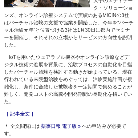
大手のメディデー
タ・ソリューショ
ンズ、オンライン診療システムで実績のあるMICINの3社
はバーチャル治験の支援で協業を開始した。今年を“バーチ
ャル治験元年”と位置づける3社は1月30日に都内でセミナ
ーを開催し、それぞれの立場からサービスの方向性を説明
した。
IoTを用いたウェアラブル機器やオンライン診療などデ
ジタル技術の進展を背景に、治験プロセスの自動化を目指
したバーチャル治験を検討する動きが始まっている。現在
行われている来院型治験をめぐっては、治験実施計画が複
雑化し、条件に合致した被験者を一定期間で集めることが
難しく、開発コストの高騰や開発期間の長期化を招いてい
た。
［ 記事全文 ］
＊ 全文閲覧には
薬事日報 電子版 »
への申込みが必要で
す。