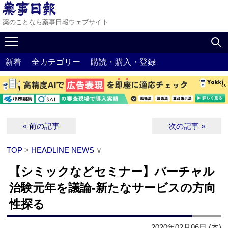
薬のことなら薬事日報ウェブサイト
新着
全カテゴリー
購読・購入・登録
« 前の記事
次の記事 »
TOP
>
HEADLINE NEWS
∨
【シミックなどセミナー】バーチャル
治験元年を議論‐新たなサービスの方向
性探る
2020年02月06日 (木)