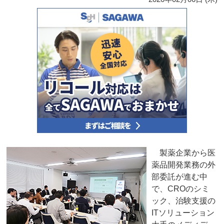
製薬企業から医
薬品開発業務の外
部委託が進む中
で、CROのシミ
ック、治験支援の
ITソリューション