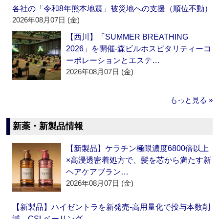
各社の「令和8年熊本地震」被災地への支援（順位不動）
2026年08月07日 (金)
【西川】「SUMMER BREATHING
2026」を開催‐森ビルホスピタリティーコ
ーポレーションとエステ…
2026年08月07日 (金)
もっと見る »
新薬・新製品情報
【新製品】ケラチン極限濃度6800倍以上
×高浸透密着処方で、髪を芯から満たす新
ヘアケアブラン…
2026年08月07日 (金)
【新製品】ハイゼントラを新発売‐高用量化で投与本数削
減 CSLベーリング