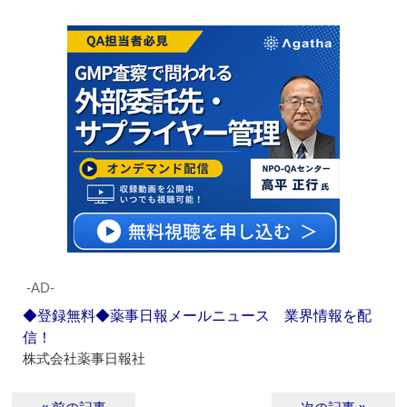
‐AD‐
◆登録無料◆薬事日報メールニュース 業界情報を配
信！
株式会社薬事日報社