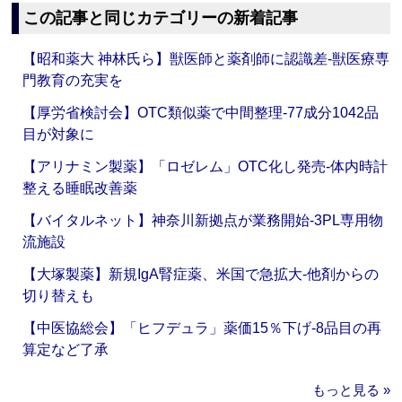
この記事と同じカテゴリーの新着記事
【昭和薬大 神林氏ら】獣医師と薬剤師に認識差‐獣医療専
門教育の充実を
【厚労省検討会】OTC類似薬で中間整理‐77成分1042品
目が対象に
【アリナミン製薬】「ロゼレム」OTC化し発売‐体内時計
整える睡眠改善薬
【バイタルネット】神奈川新拠点が業務開始‐3PL専用物
流施設
【大塚製薬】新規IgA腎症薬、米国で急拡大‐他剤からの
切り替えも
【中医協総会】「ヒフデュラ」薬価15％下げ‐8品目の再
算定など了承
もっと見る »