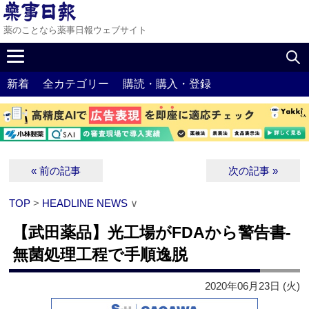
薬のことなら薬事日報ウェブサイト
新着
全カテゴリー
購読・購入・登録
« 前の記事
次の記事 »
TOP
>
HEADLINE NEWS
∨
【武田薬品】光工場がFDAから警告書‐
無菌処理工程で手順逸脱
2020年06月23日 (火)