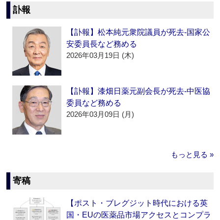
訃報
【訃報】松本純元衆院議員が死去‐国家公
安委員長など務める
2026年03月19日 (木)
【訃報】漆畑日薬元副会長が死去‐中医協
委員など務める
2026年03月09日 (月)
もっと見る »
寄稿
【ポスト・ブレグジット時代における英
国・EUの医薬品市場アクセスとコンプラ