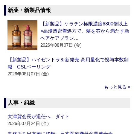
新薬・新製品情報
【新製品】ケラチン極限濃度6800倍以上
×高浸透密着処方で、髪を芯から満たす新
ヘアケアブラン…
2026年08月07日 (金)
【新製品】ハイゼントラを新発売‐高用量化で投与本数削
減 CSLベーリング
2026年08月07日 (金)
もっと見る »
人事・組織
大津賀会長が退任へ ダイト
2026年07月24日 (金)
事務所を日本橋に移転 日本医療機器産業連合会