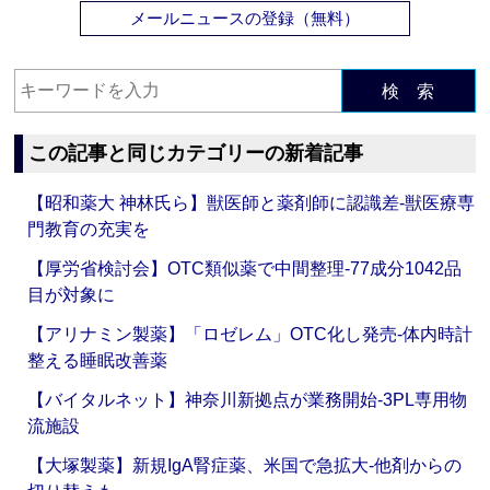
メールニュースの登録（無料）
検 索
この記事と同じカテゴリーの新着記事
【昭和薬大 神林氏ら】獣医師と薬剤師に認識差‐獣医療専
門教育の充実を
【厚労省検討会】OTC類似薬で中間整理‐77成分1042品
目が対象に
【アリナミン製薬】「ロゼレム」OTC化し発売‐体内時計
整える睡眠改善薬
【バイタルネット】神奈川新拠点が業務開始‐3PL専用物
流施設
【大塚製薬】新規IgA腎症薬、米国で急拡大‐他剤からの