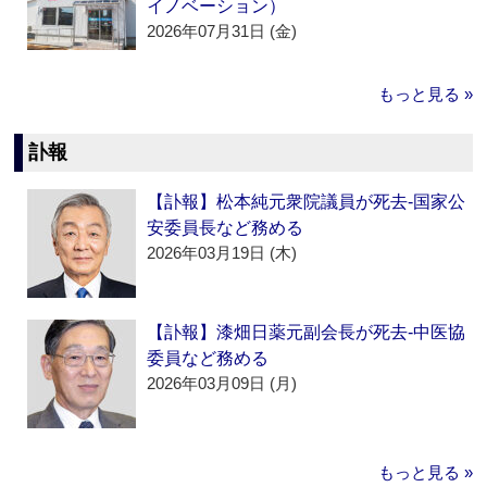
イノベーション）
2026年07月31日 (金)
もっと見る »
訃報
【訃報】松本純元衆院議員が死去‐国家公
安委員長など務める
2026年03月19日 (木)
【訃報】漆畑日薬元副会長が死去‐中医協
委員など務める
2026年03月09日 (月)
もっと見る »