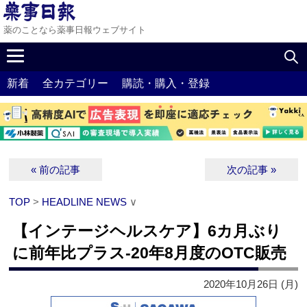
薬のことなら薬事日報ウェブサイト
新着
全カテゴリー
購読・購入・登録
« 前の記事
次の記事 »
TOP
>
HEADLINE NEWS
∨
【インテージヘルスケア】6カ月ぶり
に前年比プラス‐20年8月度のOTC販売
2020年10月26日 (月)