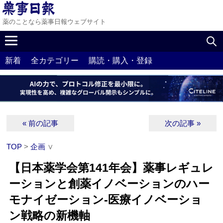
薬のことなら薬事日報ウェブサイト
新着
全カテゴリー
購読・購入・登録
« 前の記事
次の記事 »
TOP
>
企画
∨
【日本薬学会第141年会】薬事レギュレ
ーションと創薬イノベーションのハー
モナイゼーション‐医療イノベーショ
ン戦略の新機軸