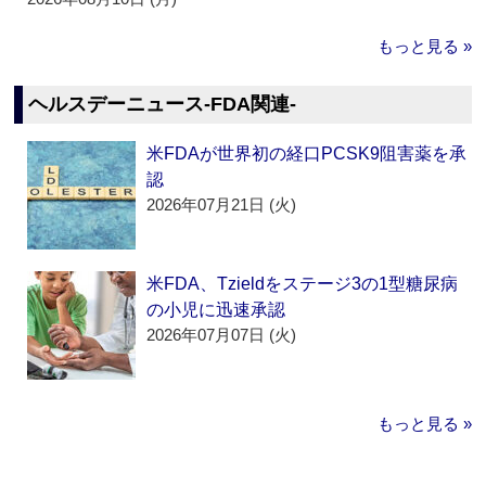
もっと見る »
ヘルスデーニュース‐FDA関連‐
米FDAが世界初の経口PCSK9阻害薬を承
認
2026年07月21日 (火)
米FDA、Tzieldをステージ3の1型糖尿病
の小児に迅速承認
2026年07月07日 (火)
もっと見る »