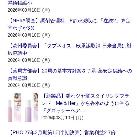
昇給幅縮小
2026年08月10日 (月)
【NPhA調査】調剤管理料、8割が減収に‐「在総2」算定
率わずか3％
2026年08月10日 (月)
【欧州委員会】「タブネオス」欧承認取消‐日米当局は対
応協議中
2026年08月10日 (月)
【薬局方部会】20局の基本方針案を了承‐薬安定供給への
貢献意識
2026年08月10日 (月)
【新製品】濡れツヤ髪スタイリングブラ
ンド「Me＆Her」から香水のように香る
『グロッシーヘア…
2026年08月10日 (月)
【PHC 27年3月期第1四半期決算】営業利益2.7倍