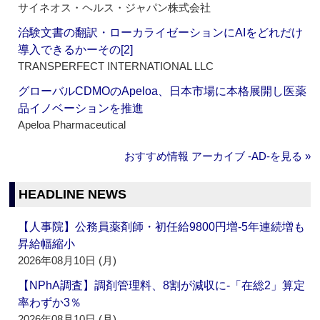
サイネオス・ヘルス・ジャパン株式会社
治験文書の翻訳・ローカライゼーションにAIをどれだけ
導入できるかーその[2]
TRANSPERFECT INTERNATIONAL LLC
グローバルCDMOのApeloa、日本市場に本格展開し医薬
品イノベーションを推進
Apeloa Pharmaceutical
おすすめ情報 アーカイブ ‐AD‐を見る »
HEADLINE NEWS
【人事院】公務員薬剤師・初任給9800円増‐5年連続増も
昇給幅縮小
2026年08月10日 (月)
【NPhA調査】調剤管理料、8割が減収に‐「在総2」算定
率わずか3％
2026年08月10日 (月)