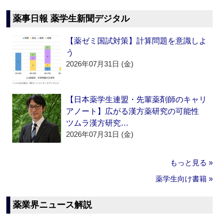
薬事日報 薬学生新聞デジタル
【薬ゼミ国試対策】計算問題を意識しよ
う
2026年07月31日 (金)
【日本薬学生連盟・先輩薬剤師のキャリ
アノート】広がる漢方薬研究の可能性
ツムラ漢方研究…
2026年07月31日 (金)
もっと見る »
薬学生向け書籍 »
薬業界ニュース解説