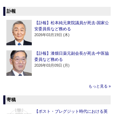
訃報
【訃報】松本純元衆院議員が死去‐国家公
安委員長など務める
2026年03月19日 (木)
【訃報】漆畑日薬元副会長が死去‐中医協
委員など務める
2026年03月09日 (月)
もっと見る »
寄稿
【ポスト・ブレグジット時代における英