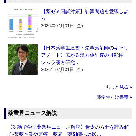
【薬ゼミ国試対策】計算問題を意識しよ
う
2026年07月31日 (金)
【日本薬学生連盟・先輩薬剤師のキャリ
アノート】広がる漢方薬研究の可能性
ツムラ漢方研究…
2026年07月31日 (金)
もっと見る »
薬学生向け書籍 »
薬業界ニュース解説
【対話で学ぶ薬業界ニュース解説】骨太の方針を読み解
く‐製薬企業や医療、薬局・薬剤師への影…