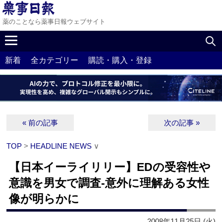
薬のことなら薬事日報ウェブサイト
新着
全カテゴリー
購読・購入・登録
« 前の記事
次の記事 »
TOP
>
HEADLINE NEWS
∨
【日本イーライリリー】EDの受容性や
意識を男女で調査‐意外に理解ある女性
像が明らかに
2008年11月25日 (火)