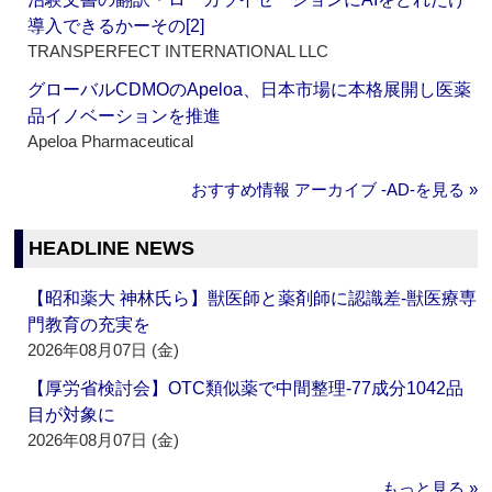
導入できるかーその[2]
TRANSPERFECT INTERNATIONAL LLC
グローバルCDMOのApeloa、日本市場に本格展開し医薬
品イノベーションを推進
Apeloa Pharmaceutical
おすすめ情報 アーカイブ ‐AD‐を見る »
HEADLINE NEWS
【昭和薬大 神林氏ら】獣医師と薬剤師に認識差‐獣医療専
門教育の充実を
2026年08月07日 (金)
【厚労省検討会】OTC類似薬で中間整理‐77成分1042品
目が対象に
2026年08月07日 (金)
もっと見る »