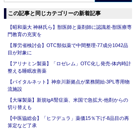
この記事と同じカテゴリーの新着記事
【昭和薬大 神林氏ら】獣医師と薬剤師に認識差‐獣医療専
門教育の充実を
【厚労省検討会】OTC類似薬で中間整理‐77成分1042品
目が対象に
【アリナミン製薬】「ロゼレム」OTC化し発売‐体内時計
整える睡眠改善薬
【バイタルネット】神奈川新拠点が業務開始‐3PL専用物
流施設
【大塚製薬】新規IgA腎症薬、米国で急拡大‐他剤からの
切り替えも
【中医協総会】「ヒフデュラ」薬価15％下げ‐8品目の再
算定など了承