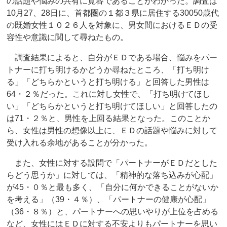
の話題や悩みの共有に寛容であることがわかった。調査は
10月27、28日に、首都圏の１都３県に居住する30050歳代
の既婚女性１０２６人を対象に、男女間におけるＥＤの受
容性や意識に関して尋ねたもの。
調査結果によると、自分がＥＤである場合、悩みをパー
トナーに打ち明けるかどうか尋ねたところ、「打ち明け
る」「どちらかというと打ち明ける」と回答した男性は
64・２％だった。これに対し女性で、「打ち明けてほし
い」「どちらかというと打ち明けてほしい」と回答したの
は71・２％と、男性を上回る結果となった。このことか
ら、女性は男性の想像以上に、ＥＤの話題や悩みに対して
受け入れる余地があることが分かった。
また、女性に対する設問で「パートナーがＥＤだとした
らどう思うか」に対しては、「精神的な落ち込みが心配」
が45・０％と最も多く、「自分に何かできることがないか
を考える」（39・４％）、「パートナーの健康が心配」
（36・８％）と、パートナーへの思いやりが上位を占める
など、女性にはＥＤに対する不安よりもパートナーを思い