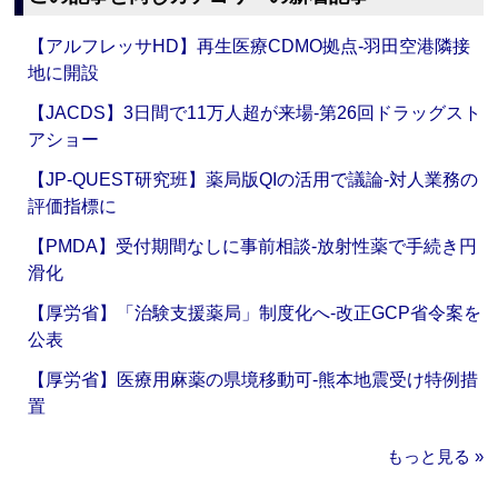
【アルフレッサHD】再生医療CDMO拠点‐羽田空港隣接
地に開設
【JACDS】3日間で11万人超が来場‐第26回ドラッグスト
アショー
【JP-QUEST研究班】薬局版QIの活用で議論‐対人業務の
評価指標に
【PMDA】受付期間なしに事前相談‐放射性薬で手続き円
滑化
【厚労省】「治験支援薬局」制度化へ‐改正GCP省令案を
公表
【厚労省】医療用麻薬の県境移動可‐熊本地震受け特例措
置
もっと見る »