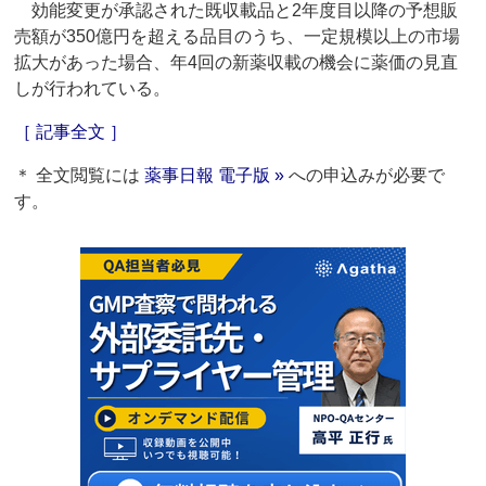
効能変更が承認された既収載品と2年度目以降の予想販
売額が350億円を超える品目のうち、一定規模以上の市場
拡大があった場合、年4回の新薬収載の機会に薬価の見直
しが行われている。
［ 記事全文 ］
＊ 全文閲覧には
薬事日報 電子版 »
への申込みが必要で
す。