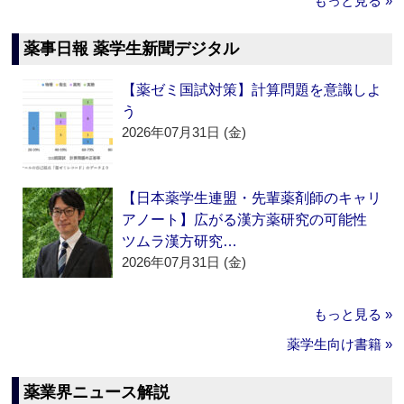
もっと見る »
薬事日報 薬学生新聞デジタル
【薬ゼミ国試対策】計算問題を意識しよ
う
2026年07月31日 (金)
【日本薬学生連盟・先輩薬剤師のキャリ
アノート】広がる漢方薬研究の可能性
ツムラ漢方研究…
2026年07月31日 (金)
もっと見る »
薬学生向け書籍 »
薬業界ニュース解説