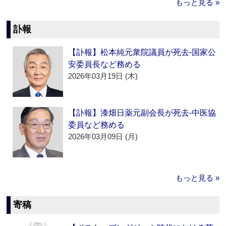
もっと見る »
訃報
【訃報】松本純元衆院議員が死去‐国家公
安委員長など務める
2026年03月19日 (木)
【訃報】漆畑日薬元副会長が死去‐中医協
委員など務める
2026年03月09日 (月)
もっと見る »
寄稿