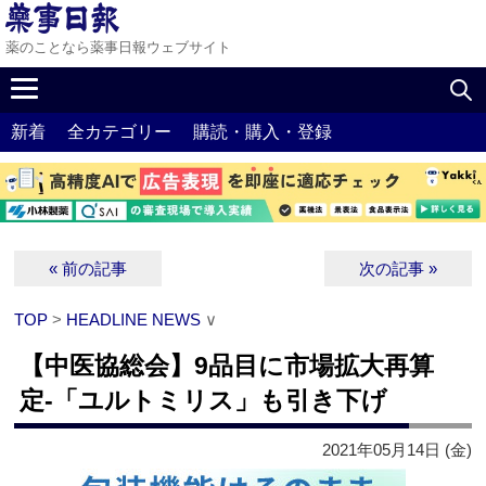
薬のことなら薬事日報ウェブサイト
新着
全カテゴリー
購読・購入・登録
« 前の記事
次の記事 »
TOP
>
HEADLINE NEWS
∨
【中医協総会】9品目に市場拡大再算
定‐「ユルトミリス」も引き下げ
2021年05月14日 (金)