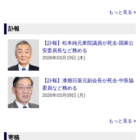
もっと見る »
訃報
【訃報】松本純元衆院議員が死去‐国家公
安委員長など務める
2026年03月19日 (木)
【訃報】漆畑日薬元副会長が死去‐中医協
委員など務める
2026年03月09日 (月)
もっと見る »
寄稿