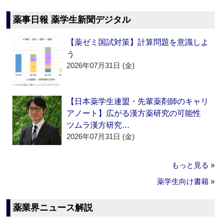
薬事日報 薬学生新聞デジタル
【薬ゼミ国試対策】計算問題を意識しよ
う
2026年07月31日 (金)
【日本薬学生連盟・先輩薬剤師のキャリ
アノート】広がる漢方薬研究の可能性
ツムラ漢方研究…
2026年07月31日 (金)
もっと見る »
薬学生向け書籍 »
薬業界ニュース解説