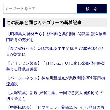
検 索
この記事と同じカテゴリーの新着記事
【昭和薬大 神林氏ら】獣医師と薬剤師に認識差‐獣医療専
門教育の充実を
【厚労省検討会】OTC類似薬で中間整理‐77成分1042品
目が対象に
【アリナミン製薬】「ロゼレム」OTC化し発売‐体内時計
整える睡眠改善薬
【バイタルネット】神奈川新拠点が業務開始‐3PL専用物
流施設
【大塚製薬】新規IgA腎症薬、米国で急拡大‐他剤からの
切り替えも
【中医協総会】「ヒフデュラ」薬価15％下げ‐8品目の再