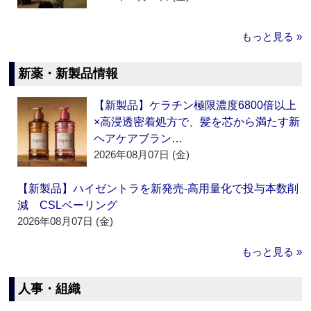
もっと見る »
新薬・新製品情報
【新製品】ケラチン極限濃度6800倍以上
×高浸透密着処方で、髪を芯から満たす新
ヘアケアブラン…
2026年08月07日 (金)
【新製品】ハイゼントラを新発売‐高用量化で投与本数削
減 CSLベーリング
2026年08月07日 (金)
もっと見る »
人事・組織