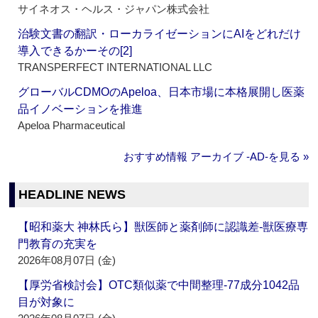
サイネオス・ヘルス・ジャパン株式会社
治験文書の翻訳・ローカライゼーションにAIをどれだけ
導入できるかーその[2]
TRANSPERFECT INTERNATIONAL LLC
グローバルCDMOのApeloa、日本市場に本格展開し医薬
品イノベーションを推進
Apeloa Pharmaceutical
おすすめ情報 アーカイブ ‐AD‐を見る »
HEADLINE NEWS
【昭和薬大 神林氏ら】獣医師と薬剤師に認識差‐獣医療専
門教育の充実を
2026年08月07日 (金)
【厚労省検討会】OTC類似薬で中間整理‐77成分1042品
目が対象に