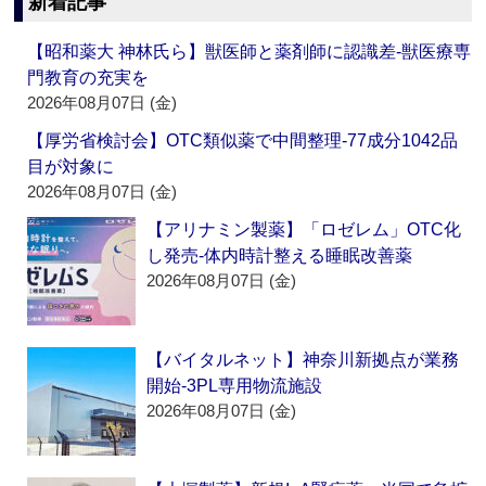
新着記事
【昭和薬大 神林氏ら】獣医師と薬剤師に認識差‐獣医療専
門教育の充実を
2026年08月07日 (金)
【厚労省検討会】OTC類似薬で中間整理‐77成分1042品
目が対象に
2026年08月07日 (金)
【アリナミン製薬】「ロゼレム」OTC化
し発売‐体内時計整える睡眠改善薬
2026年08月07日 (金)
【バイタルネット】神奈川新拠点が業務
開始‐3PL専用物流施設
2026年08月07日 (金)