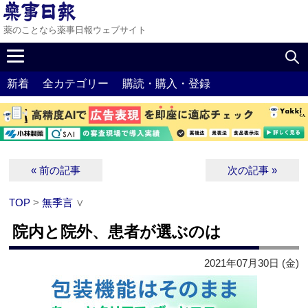
薬のことなら薬事日報ウェブサイト
新着
全カテゴリー
購読・購入・登録
« 前の記事
次の記事 »
TOP
>
無季言
∨
院内と院外、患者が選ぶのは
2021年07月30日 (金)