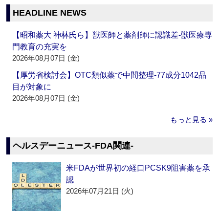
HEADLINE NEWS
【昭和薬大 神林氏ら】獣医師と薬剤師に認識差‐獣医療専
門教育の充実を
2026年08月07日 (金)
【厚労省検討会】OTC類似薬で中間整理‐77成分1042品
目が対象に
2026年08月07日 (金)
もっと見る »
ヘルスデーニュース‐FDA関連‐
米FDAが世界初の経口PCSK9阻害薬を承
認
2026年07月21日 (火)