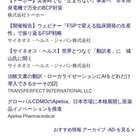
【トーホー】災害時でも『止まらない』事業へ 非常用
発電機で万全のBCP対策
株式会社トーホー
【開催報告】ウェビナー『FSPで変える臨床開発の生産
性』で振り返るFSP戦略
サイネオス・ヘルス・ジャパン株式会社
【サイネオス・ヘルス】世界とつなぐ「翻訳者」に 城
山氏に聞く
サイネオス・ヘルス・ジャパン株式会社
治験文書の翻訳・ローカライゼーションにAIをどれだけ
導入できるかーその[2]
TRANSPERFECT INTERNATIONAL LLC
グローバルCDMOのApeloa、日本市場に本格展開し医薬
品イノベーションを推進
Apeloa Pharmaceutical
おすすめ情報 アーカイブ ‐AD‐を見る »