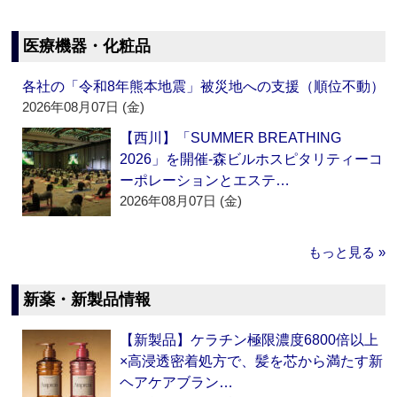
医療機器・化粧品
各社の「令和8年熊本地震」被災地への支援（順位不動）
2026年08月07日 (金)
【西川】「SUMMER BREATHING
2026」を開催‐森ビルホスピタリティーコ
ーポレーションとエステ…
2026年08月07日 (金)
もっと見る »
新薬・新製品情報
【新製品】ケラチン極限濃度6800倍以上
×高浸透密着処方で、髪を芯から満たす新
ヘアケアブラン…