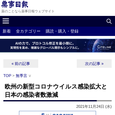
薬のことなら薬事日報ウェブサイト
新着
全カテゴリー
購読・購入・登録
« 前の記事
次の記事 »
TOP
>
無季言
∨
欧州の新型コロナウイルス感染拡大と
日本の感染者数激減
2021年11月24日 (水)