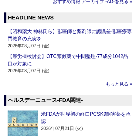
おすすめ情報 アーカイブ ‐AD‐を見る »
HEADLINE NEWS
【昭和薬大 神林氏ら】獣医師と薬剤師に認識差‐獣医療専
門教育の充実を
2026年08月07日 (金)
【厚労省検討会】OTC類似薬で中間整理‐77成分1042品
目が対象に
2026年08月07日 (金)
もっと見る »
ヘルスデーニュース‐FDA関連‐
米FDAが世界初の経口PCSK9阻害薬を承
認
2026年07月21日 (火)