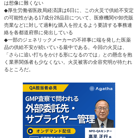
は想像に難くない
◆厚生労働省医政局経済課は6日に、この火災で供給不安定
の可能性がある17成分28品目について、医療機関や卸売販
売業などに対して過剰な購入を控えるよう要請する事務連
絡を各都道府県に発出している
◆一部のジェネリックメーカーの不祥事に端を発した医薬
品の供給不安が続いている最中である。今回の火災は、
「さらに追い打ちをかける形になるのでは」との懸念を抱
く業界関係者も少なくない。火災被害の全容究明が待たれ
るところだ。