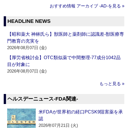
おすすめ情報 アーカイブ ‐AD‐を見る »
HEADLINE NEWS
【昭和薬大 神林氏ら】獣医師と薬剤師に認識差‐獣医療専
門教育の充実を
2026年08月07日 (金)
【厚労省検討会】OTC類似薬で中間整理‐77成分1042品
目が対象に
2026年08月07日 (金)
もっと見る »
ヘルスデーニュース‐FDA関連‐
米FDAが世界初の経口PCSK9阻害薬を承
認
2026年07月21日 (火)