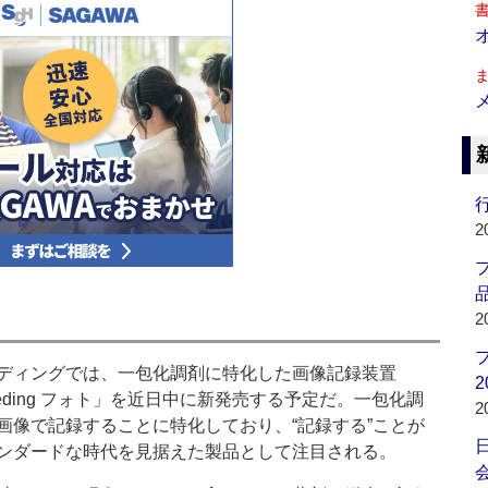
行
2
品
2
ィングでは、一包化調剤に特化した画像記録装置
2
eding フォト」を近日中に新発売する予定だ。一包化調
2
画像で記録することに特化しており、“記録する”ことが
ンダードな時代を見据えた製品として注目される。
会