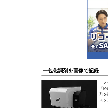
一包化調剤を画像で記録
メデ
「M
剤を
スタ