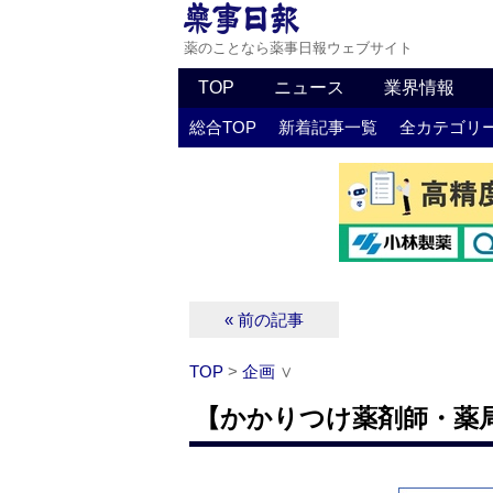
薬のことなら薬事日報ウェブサイト
TOP
ニュース
業界情報
総合TOP
新着記事一覧
全カテゴリ
« 前の記事
TOP
>
企画
∨
【かかりつけ薬剤師・薬局