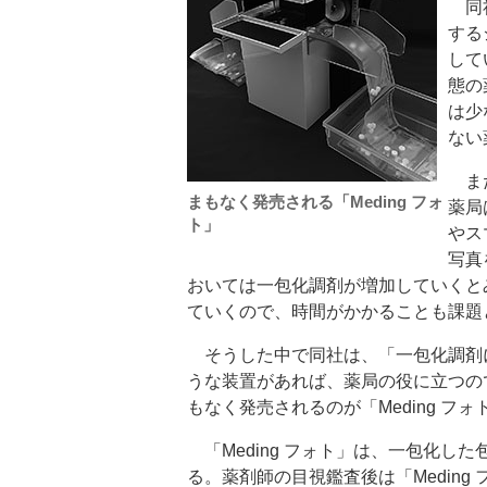
同社
する
して
態の
は少
ない
また
まもなく発売される「Meding フォ
薬局
ト」
やス
写真
おいては一包化調剤が増加していくと
ていくので、時間がかかることも課題
そうした中で同社は、「一包化調剤
うな装置があれば、薬局の役に立つの
もなく発売されるのが「Meding フ
「Meding フォト」は、一包化し
る。薬剤師の目視鑑査後は「Medin