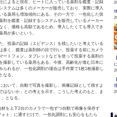
によると現在、ヒートに入っている薬剤を鑑査・記録
2
システムは多くのメーカーが販売しており、実際に導入
いる薬局も増加傾向にある。その一方で、一包化した状
2
薬剤を鑑査・記録するシステムを販売しているメーカー
なく、価格も高額であるため、導入したくても導入でき
薬局が多いという。
、投薬の記録（エビデンス）を残したいと考えている
は多く、鑑査は薬剤師の目で行い、投薬する前にカメラ
マートフォン、タブレットなどを使って投薬する薬剤の
を撮影している薬局もある。今後、高齢化が進む日本に
みられるが、一包化調剤の場合は手作業で1枚1枚撮影し
2
となる。
において、自動で写真を撮影し、画像記録として残すよ
ではないか」との考えを示す。こうした考えのもと、ま
2
ォト」となる。
た包材を上下2台のカメラで一包ずつ自動で画像を保存す
g フォト」に通すだけで、一包化調剤にも安心をもたら