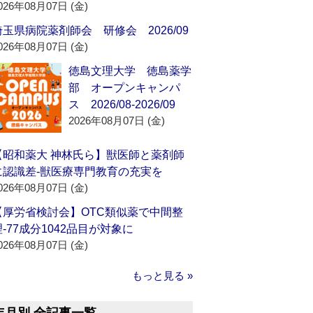
026年08月07日 (金)
埼玉県病院薬剤師会 研修会 2026/09
026年08月07日 (金)
徳島文理大学 徳島薬学
部 オープンキャンパ
ス 2026/08-2026/09
2026年08月07日 (金)
【昭和薬大 神林氏ら】獣医師と薬剤師
に認識差‐獣医療専門教育の充実を
026年08月07日 (金)
【厚労省検討会】OTC類似薬で中間整
理‐77成分1042品目が対象に
026年08月07日 (金)
もっと見る »