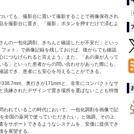
ついても、撮影台に置いて撮影することで画像保存され
品を撮影台に置き、「撮影」ボタンを押すだけで済むよ
さんの一包化調剤、きちんと確認したが不安だ」といっ
ng フォト」で画像記録を残しておけば、後からでも確認
心につなげられると言えよう。また、「あの薬が入って
いる」といった患者からの問い合わせがあった際にも、
確認でき、患者にも安心を与えることができる。
338.7mm、奥行きが171mmと、非常にコンパクトなサ
と洗練されたデザインで置き場所を選ばないことも特徴
問われているこの時代において、一包化調剤を画像で記
ォト”を全国の薬局で使っていただきたい」と強調。その上
査をサポートできるようなシステムを、安価に提供でき
後を展望する。