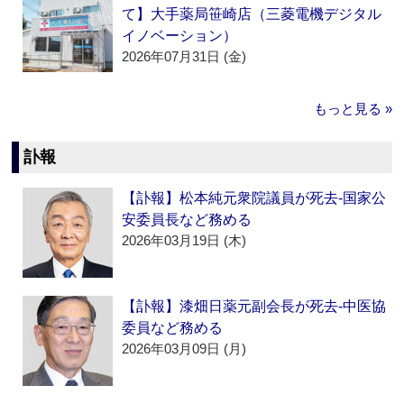
て】大手薬局笹崎店（三菱電機デジタル
イノベーション）
2026年07月31日 (金)
もっと見る »
訃報
【訃報】松本純元衆院議員が死去‐国家公
安委員長など務める
2026年03月19日 (木)
【訃報】漆畑日薬元副会長が死去‐中医協
委員など務める
2026年03月09日 (月)