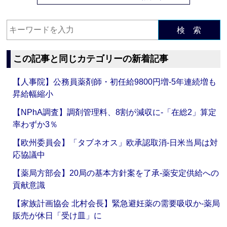
検 索
この記事と同じカテゴリーの新着記事
【人事院】公務員薬剤師・初任給9800円増‐5年連続増も
昇給幅縮小
【NPhA調査】調剤管理料、8割が減収に‐「在総2」算定
率わずか3％
【欧州委員会】「タブネオス」欧承認取消‐日米当局は対
応協議中
【薬局方部会】20局の基本方針案を了承‐薬安定供給への
貢献意識
【家族計画協会 北村会長】緊急避妊薬の需要吸収か‐薬局
販売が休日「受け皿」に