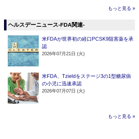
もっと見る »
ヘルスデーニュース‐FDA関連‐
米FDAが世界初の経口PCSK9阻害薬を承
認
2026年07月21日 (火)
米FDA、Tzieldをステージ3の1型糖尿病
の小児に迅速承認
2026年07月07日 (火)
もっと見る »