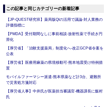
この記事と同じカテゴリーの新着記事
【JP-QUEST研究班】薬局版QIの活用で議論‐対人業務の
評価指標に
【PMDA】受付期間なしに事前相談‐放射性薬で手続き円
滑化
【厚労省】「治験支援薬局」制度化へ‐改正GCP省令案を
公表
【厚労省】医療用麻薬の県境移動可‐熊本地震受け特例措
置
モバイルファーマシー派遣‐熊本県薬など計3台、避難所
で災害処方箋対応
【厚労省人事】中井氏が医薬担当審議官‐機器課長に飯村
氏