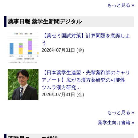
もっと見る »
薬事日報 薬学生新聞デジタル
【薬ゼミ国試対策】計算問題を意識しよ
う
2026年07月31日 (金)
【日本薬学生連盟・先輩薬剤師のキャリ
アノート】広がる漢方薬研究の可能性
ツムラ漢方研究…
2026年07月31日 (金)
もっと見る »
薬学生向け書籍 »