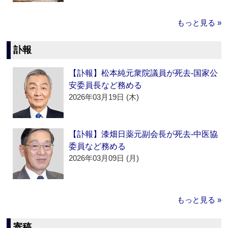
もっと見る »
訃報
【訃報】松本純元衆院議員が死去‐国家公
安委員長など務める
2026年03月19日 (木)
【訃報】漆畑日薬元副会長が死去‐中医協
委員など務める
2026年03月09日 (月)
もっと見る »
寄稿