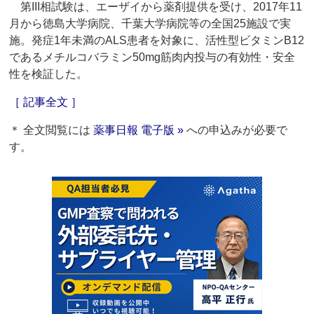
第III相試験は、エーザイから薬剤提供を受け、2017年11
月から徳島大学病院、千葉大学病院等の全国25施設で実
施。発症1年未満のALS患者を対象に、活性型ビタミンB12
であるメチルコバラミン50mg筋肉内投与の有効性・安全
性を検証した。
［ 記事全文 ］
＊ 全文閲覧には
薬事日報 電子版 »
への申込みが必要で
す。