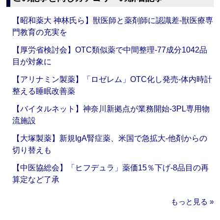
【昭和薬大 神林氏ら】獣医師と薬剤師に認識差‐獣医療専
門教育の充実を
【厚労省検討会】OTC類似薬で中間整理‐77成分1042品
目が対象に
【アリナミン製薬】「ロゼレム」OTC化し発売‐体内時計
整える睡眠改善薬
【バイタルネット】神奈川新拠点が業務開始‐3PL専用物
流施設
【大塚製薬】新規IgA腎症薬、米国で急拡大‐他剤からの
切り替えも
【中医協総会】「ヒフデュラ」薬価15％下げ‐8品目の再
算定など了承
もっと見る »