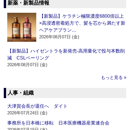
新薬・新製品情報
【新製品】ケラチン極限濃度6800倍以上
×高浸透密着処方で、髪を芯から満たす新
ヘアケアブラン…
2026年08月07日 (金)
【新製品】ハイゼントラを新発売‐高用量化で投与本数削
減 CSLベーリング
2026年08月07日 (金)
もっと見る »
人事・組織
大津賀会長が退任へ ダイト
2026年07月24日 (金)
事務所を日本橋に移転 日本医療機器産業連合会
2026年07月15日 (水)