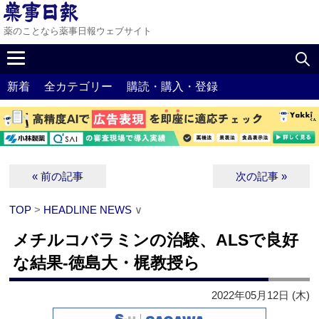
薬のことなら薬事日報ウェブサイト
新着
全カテゴリー
購読・購入・登録
« 前の記事
次の記事 »
TOP
>
HEADLINE NEWS
∨
メチルコバラミンの治験、ALSで良好
な結果‐徳島大・梶教授ら
2022年05月12日 (木)