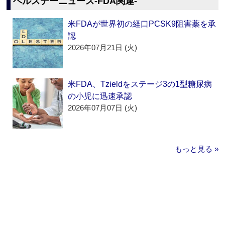
ヘルスデーニュース‐FDA関連‐
米FDAが世界初の経口PCSK9阻害薬を承
認
2026年07月21日 (火)
米FDA、Tzieldをステージ3の1型糖尿病
の小児に迅速承認
2026年07月07日 (火)
もっと見る »