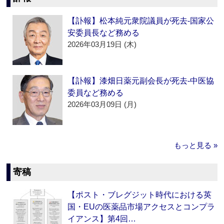
【訃報】松本純元衆院議員が死去‐国家公
安委員長など務める
2026年03月19日 (木)
【訃報】漆畑日薬元副会長が死去‐中医協
委員など務める
2026年03月09日 (月)
もっと見る »
寄稿
【ポスト・ブレグジット時代における英
国・EUの医薬品市場アクセスとコンプラ
イアンス】第4回…