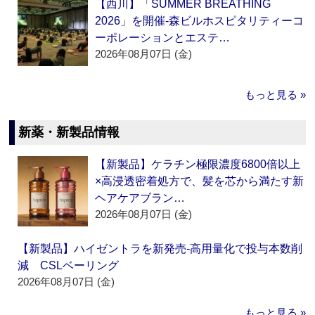
【西川】「SUMMER BREATHING
2026」を開催‐森ビルホスピタリティーコ
ーポレーションとエステ…
2026年08月07日 (金)
もっと見る »
新薬・新製品情報
【新製品】ケラチン極限濃度6800倍以上
×高浸透密着処方で、髪を芯から満たす新
ヘアケアブラン…
2026年08月07日 (金)
【新製品】ハイゼントラを新発売‐高用量化で投与本数削
減 CSLベーリング
2026年08月07日 (金)
もっと見る »