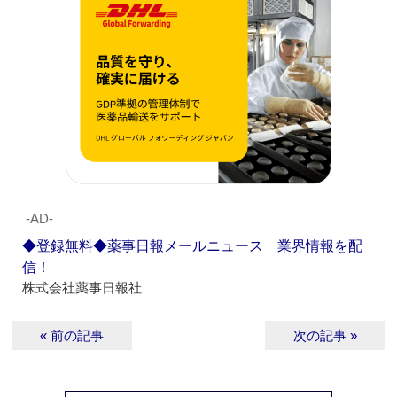
‐AD‐
◆登録無料◆薬事日報メールニュース 業界情報を配
信！
株式会社薬事日報社
« 前の記事
次の記事 »