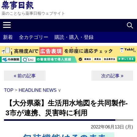
薬のことなら薬事日報ウェブサイト
新着
全カテゴリー
購読・購入・登録
« 前の記事
次の記事 »
TOP
>
HEADLINE NEWS
∨
【大分県薬】生活用水地図を共同製作‐
3市が連携、災害時に利用
2022年06月13日 (月)