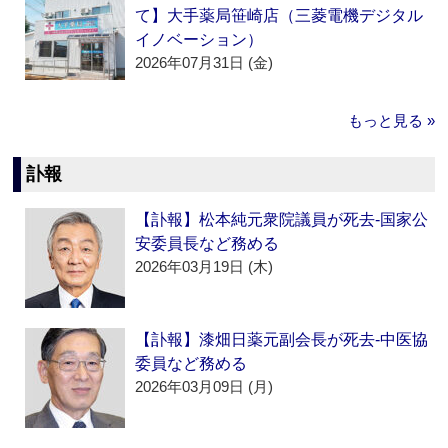
て】大手薬局笹崎店（三菱電機デジタル
イノベーション）
2026年07月31日 (金)
もっと見る »
訃報
【訃報】松本純元衆院議員が死去‐国家公
安委員長など務める
2026年03月19日 (木)
【訃報】漆畑日薬元副会長が死去‐中医協
委員など務める
2026年03月09日 (月)