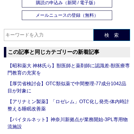
購読の申込み（新聞 / 電子版）
メールニュースの登録（無料）
検 索
この記事と同じカテゴリーの新着記事
【昭和薬大 神林氏ら】獣医師と薬剤師に認識差‐獣医療専
門教育の充実を
【厚労省検討会】OTC類似薬で中間整理‐77成分1042品
目が対象に
【アリナミン製薬】「ロゼレム」OTC化し発売‐体内時計
整える睡眠改善薬
【バイタルネット】神奈川新拠点が業務開始‐3PL専用物
流施設