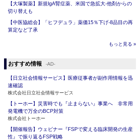
【大塚製薬】新規IgA腎症薬、米国で急拡大‐他剤からの
切り替えも
【中医協総会】「ヒフデュラ」薬価15％下げ‐8品目の再
算定など了承
もっと見る »
おすすめ情報
‐AD‐
【日立社会情報サービス】医療従事者が副作用情報を迅
速確認
株式会社日立社会情報サービス
【トーホー】災害時でも『止まらない』事業へ 非常用
発電機で万全のBCP対策
株式会社トーホー
【開催報告】ウェビナー『FSPで変える臨床開発の生産
性』で振り返るFSP戦略