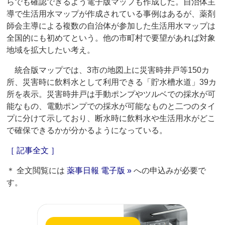
らでも確認できるよう電子版マップも作成した。自治体主
導で生活用水マップが作成されている事例はあるが、薬剤
師会主導による複数の自治体が参加した生活用水マップは
全国的にも初めてという。他の市町村で要望があれば対象
地域を拡大したい考え。
統合版マップでは、3市の地図上に災害時井戸等150カ
所、災害時に飲料水として利用できる「貯水槽水道」39カ
所を表示。災害時井戸は手動ポンプやツルベでの採水が可
能なもの、電動ポンプでの採水が可能なものと二つのタイ
プに分けて示しており、断水時に飲料水や生活用水がどこ
で確保できるかが分かるようになっている。
［ 記事全文 ］
＊ 全文閲覧には
薬事日報 電子版 »
への申込みが必要で
す。