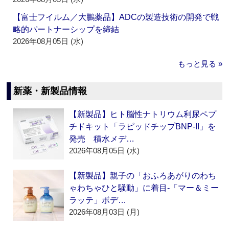
【富士フイルム／大鵬薬品】ADCの製造技術の開発で戦
略的パートナーシップを締結
2026年08月05日 (水)
もっと見る »
新薬・新製品情報
【新製品】ヒト脳性ナトリウム利尿ペプ
チドキット「ラピッドチップBNP-II」を
発売 積水メデ…
2026年08月05日 (水)
【新製品】親子の「おふろあがりのわち
ゃわちゃひと騒動」に着目‐「マー＆ミー
ラッテ」ボデ…
2026年08月03日 (月)