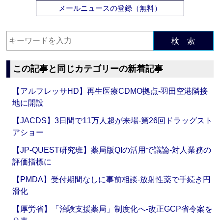
メールニュースの登録（無料）
検 索
この記事と同じカテゴリーの新着記事
【アルフレッサHD】再生医療CDMO拠点‐羽田空港隣接
地に開設
【JACDS】3日間で11万人超が来場‐第26回ドラッグスト
アショー
【JP-QUEST研究班】薬局版QIの活用で議論‐対人業務の
評価指標に
【PMDA】受付期間なしに事前相談‐放射性薬で手続き円
滑化
【厚労省】「治験支援薬局」制度化へ‐改正GCP省令案を