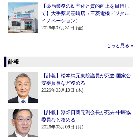
【薬局業務の効率化と質的向上を目指し
て】大手薬局笹崎店（三菱電機デジタル
イノベーション）
2026年07月31日 (金)
もっと見る »
訃報
【訃報】松本純元衆院議員が死去‐国家公
安委員長など務める
2026年03月19日 (木)
【訃報】漆畑日薬元副会長が死去‐中医協
委員など務める
2026年03月09日 (月)