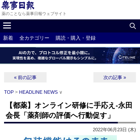
薬のことなら薬事日報ウェブサイト
新着
全カテゴリー
購読・購入・登録
« 前の記事
次の記事 »
TOP
>
HEADLINE NEWS
∨
【都薬】オンライン研修に手応え‐永田
会長「薬剤師の評価へ行動促す」
2022年06月23日 (木)