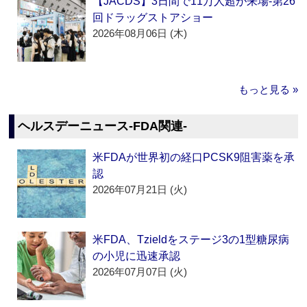
【JACDS】3日間で11万人超が来場‐第26
回ドラッグストアショー
2026年08月06日 (木)
もっと見る »
ヘルスデーニュース‐FDA関連‐
米FDAが世界初の経口PCSK9阻害薬を承
認
2026年07月21日 (火)
米FDA、Tzieldをステージ3の1型糖尿病
の小児に迅速承認
2026年07月07日 (火)