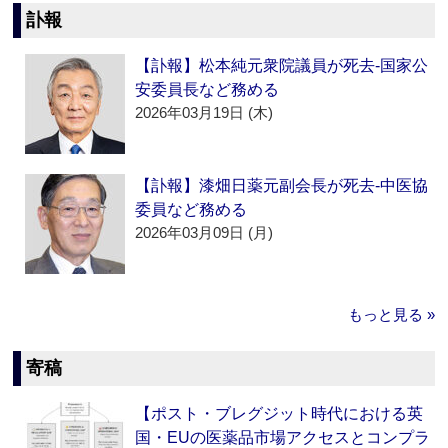
訃報
【訃報】松本純元衆院議員が死去‐国家公
安委員長など務める
2026年03月19日 (木)
【訃報】漆畑日薬元副会長が死去‐中医協
委員など務める
2026年03月09日 (月)
もっと見る »
寄稿
【ポスト・ブレグジット時代における英
国・EUの医薬品市場アクセスとコンプラ