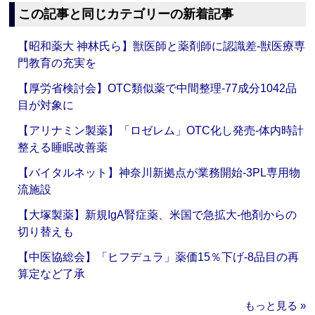
この記事と同じカテゴリーの新着記事
【昭和薬大 神林氏ら】獣医師と薬剤師に認識差‐獣医療専
門教育の充実を
【厚労省検討会】OTC類似薬で中間整理‐77成分1042品
目が対象に
【アリナミン製薬】「ロゼレム」OTC化し発売‐体内時計
整える睡眠改善薬
【バイタルネット】神奈川新拠点が業務開始‐3PL専用物
流施設
【大塚製薬】新規IgA腎症薬、米国で急拡大‐他剤からの
切り替えも
【中医協総会】「ヒフデュラ」薬価15％下げ‐8品目の再
算定など了承
もっと見る »