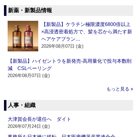
新薬・新製品情報
【新製品】ケラチン極限濃度6800倍以上
×高浸透密着処方で、髪を芯から満たす新
ヘアケアブラン…
2026年08月07日 (金)
【新製品】ハイゼントラを新発売‐高用量化で投与本数削
減 CSLベーリング
2026年08月07日 (金)
もっと見る »
人事・組織
大津賀会長が退任へ ダイト
2026年07月24日 (金)
事務所を日本橋に移転 日本医療機器産業連合会